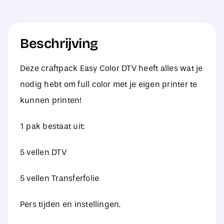
sheets
(
Beschrijving
5
dtv
Deze craftpack Easy Color DTV heeft alles wat je
&
nodig hebt om full color met je eigen printer te
5
kunnen printen!
mask
)
1 pak bestaat uit:
aantal
5 vellen DTV
5 vellen Transferfolie
Pers tijden en instellingen.