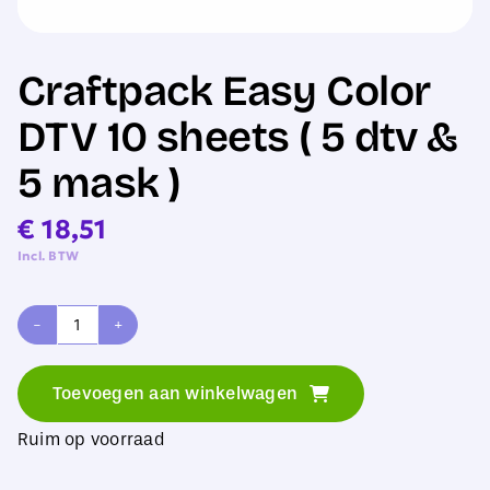
Craftpack Easy Color
DTV 10 sheets ( 5 dtv &
5 mask )
€
18,51
Incl. BTW
Craftpack
Easy
Toevoegen aan winkelwagen
Color
Ruim op voorraad
DTV
10