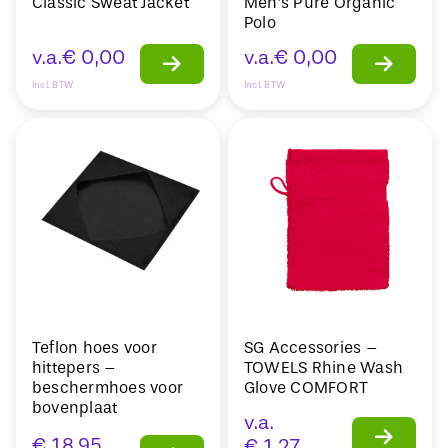
Classic Sweat Jacket
Men’s Pure Organic
Polo
v.a.
€
0,00
v.a.
€
0,00
Incl. BTW
Incl. BTW
Teflon hoes voor
SG Accessories –
hittepers –
TOWELS Rhine Wash
beschermhoes voor
Glove COMFORT
bovenplaat
v.a.
€
18,95
€
1,27