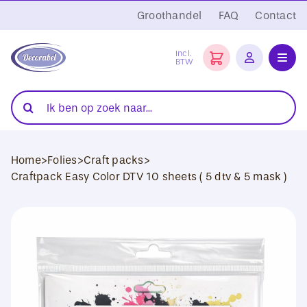
Ga
Groothandel
FAQ
Contact
naar
inhoud
Incl.
BTW
Toggl
Navig
Folies
Zoeken
naar:
Snijplotters
Home
>
Folies
>
Craft packs
>
Transferpersen
Craftpack Easy Color DTV 10 sheets ( 5 dtv & 5 mask )
Sublimatie
Blanco Textiel
Hobby Artikelen
DTF Transfers