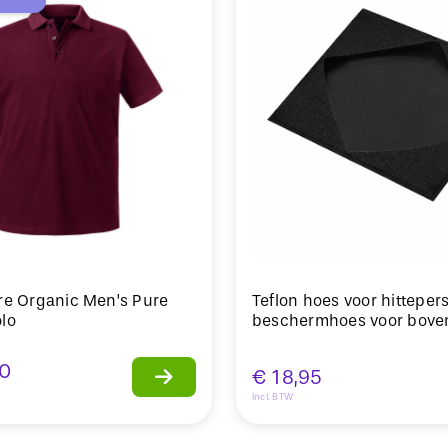
re Organic Men’s Pure
Teflon hoes voor hitteper
lo
beschermhoes voor bove
0
€
18,95
Incl. BTW