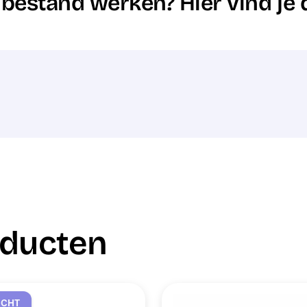
e bestand werken? Hier vind je 
oducten
OCHT