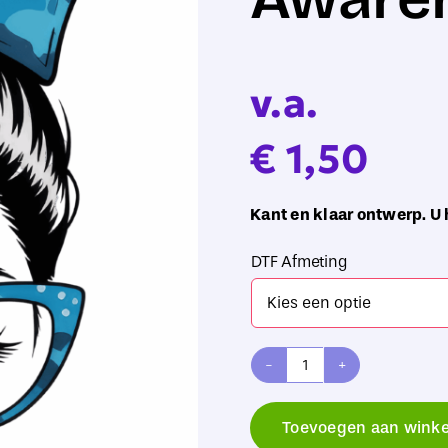
v.a.
€
1,50
Kant en klaar ontwerp. U 
DTF Afmeting
DTF
Design
Toevoegen aan wink
kant