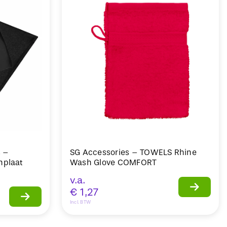
s –
SG Accessories – TOWELS Rhine
nplaat
Wash Glove COMFORT
v.a.
€
1,27
Incl. BTW