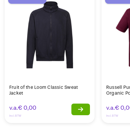
Fruit of the Loom Classic Sweat
Russell Pu
Jacket
Organic Po
v.a.
€
0,00
v.a.
€
0,0
Incl. BTW
Incl. BTW