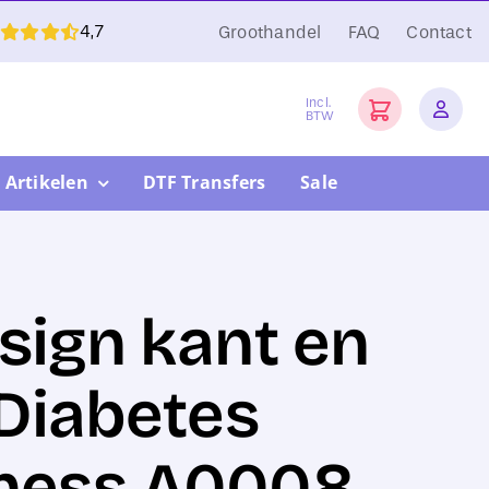
4,7
Groothandel
FAQ
Contact
Incl.
BTW
 Artikelen
DTF Transfers
Sale
sign kant en
–Diabetes
ness A0008