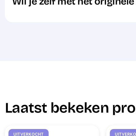
Wil je zelf met het originel
Laatst bekeken pr
UITVERKOCHT
UITVERK