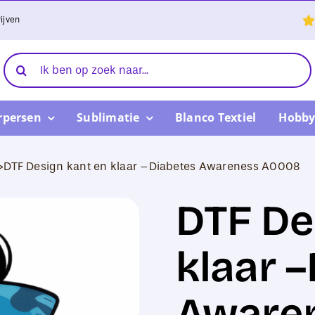
ijven
Zoeken
naar:
rpersen
Sublimatie
Blanco Textiel
Hobby
>
DTF Design kant en klaar –Diabetes Awareness A0008
DTF De
klaar 
Aware