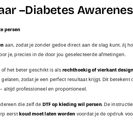
laar –Diabetes Awarene
te persen
en
aan, zodat je zonder gedoe direct aan de slag kunt. Jij h
oor je, precies in de door jou geselecteerde afmetingen.
f het beter geschikt is als
rechthoekig of vierkant desig
g
gelaten, zodat je een perfect resultaat krijgt. Dit beteken
 altijd professioneel en proportioneel.
edereen die zelf de
DTF op kleding wil persen
. De instructi
erp eerst
koud moet laten worden
voordat je de opdruk voor