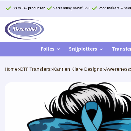
Ga
60.000+ producten
Verzending vanaf 5,95
Voor makers & bedr
naar
inhoud
Folies
Snijplotters
Transfe
Home
>
DTF Transfers
>
Kant en Klare Designs
>
Awereness