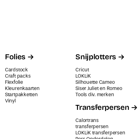
Folies
Snijplotters
Cardstock
Cricut
Craft packs
LOKLiK
Flexfolie
Silhouette Cameo
Kleurenkaarten
Siser Juliet en Romeo
Startpakketten
Tools div. merken
Vinyl
Transferpersen
Calortrans
transferpersen
LOKLiK transferpersen
Pers Onderdelen