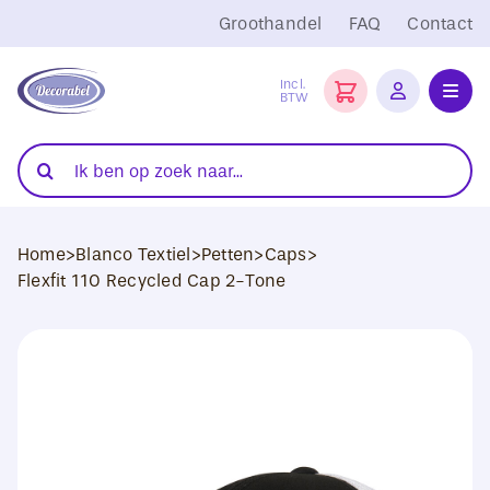
Ga
Groothandel
FAQ
Contact
naar
inhoud
Incl.
BTW
Toggl
Navig
Folies
Zoeken
naar:
Snijplotters
Home
>
Blanco Textiel
>
Petten
>
Caps
>
Transferpersen
Flexfit 110 Recycled Cap 2-Tone
Sublimatie
Blanco Textiel
Hobby Artikelen
DTF Transfers