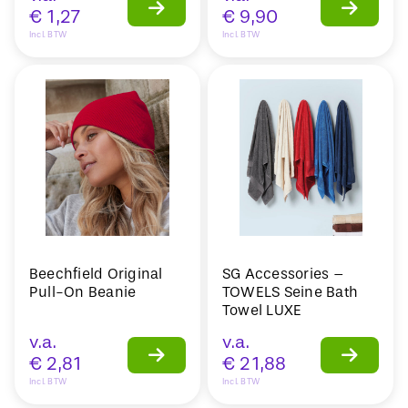
€
1,27
€
9,90
Incl. BTW
Incl. BTW
Beechfield Original
SG Accessories –
Pull-On Beanie
TOWELS Seine Bath
Towel LUXE
v.a.
v.a.
€
2,81
€
21,88
Incl. BTW
Incl. BTW