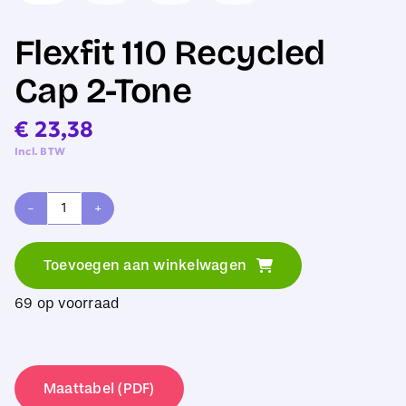
Flexfit 110 Recycled
Cap 2-Tone
€
23,38
Incl. BTW
Flexfit
110
Toevoegen aan winkelwagen
Recycled
69 op voorraad
Cap
2-
Tone
Maattabel (PDF)
aantal