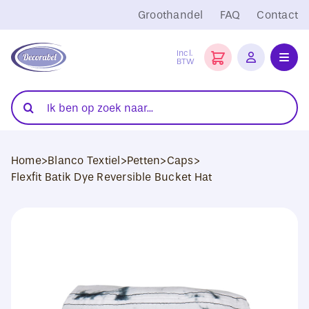
Ga
Groothandel
FAQ
Contact
naar
inhoud
Incl.
BTW
Toggl
Navig
Folies
Zoeken
naar:
Snijplotters
Home
>
Blanco Textiel
>
Petten
>
Caps
>
Transferpersen
Flexfit Batik Dye Reversible Bucket Hat
Sublimatie
Blanco Textiel
Hobby Artikelen
DTF Transfers