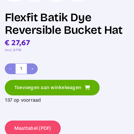
Flexfit Batik Dye
Reversible Bucket Hat
€
27,67
Incl. BTW
Flexfit
Batik
Toevoegen aan winkelwagen
Dye
137 op voorraad
Reversible
Bucket
Hat
Maattabel (PDF)
aantal