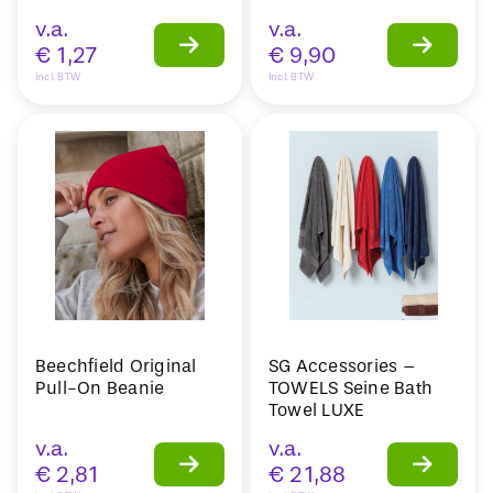
v.a.
v.a.
€
1,27
€
9,90
Incl. BTW
Incl. BTW
Beechfield Original
SG Accessories –
Pull-On Beanie
TOWELS Seine Bath
Towel LUXE
v.a.
v.a.
€
2,81
€
21,88