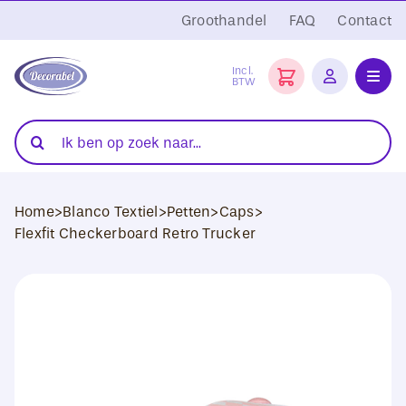
Ga
Groothandel
FAQ
Contact
naar
inhoud
Incl.
BTW
Toggl
Navig
Folies
Zoeken
naar:
Snijplotters
Home
>
Blanco Textiel
>
Petten
>
Caps
>
Transferpersen
Flexfit Checkerboard Retro Trucker
Sublimatie
Blanco Textiel
Hobby Artikelen
DTF Transfers