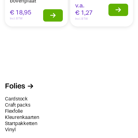
bovenplaat
v.a.
€
18,95
€
1,27
Incl. BTW
Incl. BTW
Folies
Cardstock
Craft packs
Flexfolie
Kleurenkaarten
Startpakketten
Vinyl