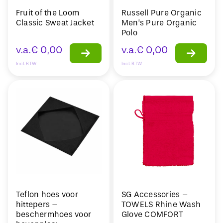
Fruit of the Loom
Russell Pure Organic
Classic Sweat Jacket
Men’s Pure Organic
Polo
v.a.
€
0,00
v.a.
€
0,00
Incl. BTW
Incl. BTW
Teflon hoes voor
SG Accessories –
hittepers –
TOWELS Rhine Wash
beschermhoes voor
Glove COMFORT