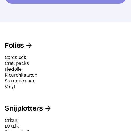
e
s
s
N
*
a
a
m
Folies
N
a
Cardstock
a
Craft packs
Flexfolie
m
Kleurenkaarten
Startpakketten
Vinyl
Snijplotters
Cricut
LOKLiK
Silhouette Cameo
Siser Juliet en Romeo