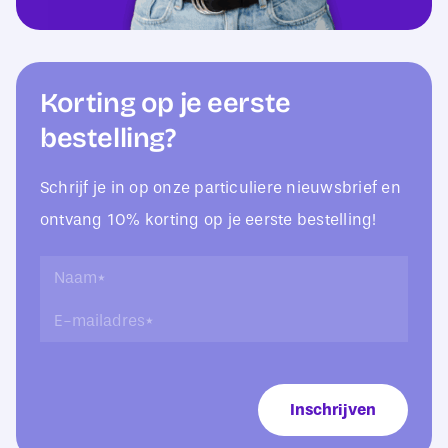
Korting op je eerste
bestelling?
Schrijf je in op onze particuliere nieuwsbrief en
ontvang 10% korting op je eerste bestelling!
*
N
E
a
E
-
a
-
m
m
m
a
*
a
i
i
l
Inschrijven
l
a
a
d
d
r
r
e