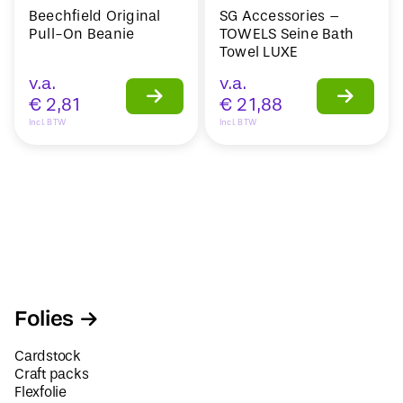
Beechfield Original
SG Accessories –
Pull-On Beanie
TOWELS Seine Bath
Towel LUXE
v.a.
v.a.
€
2,81
€
21,88
Incl. BTW
Incl. BTW
Folies
Cardstock
Craft packs
Flexfolie