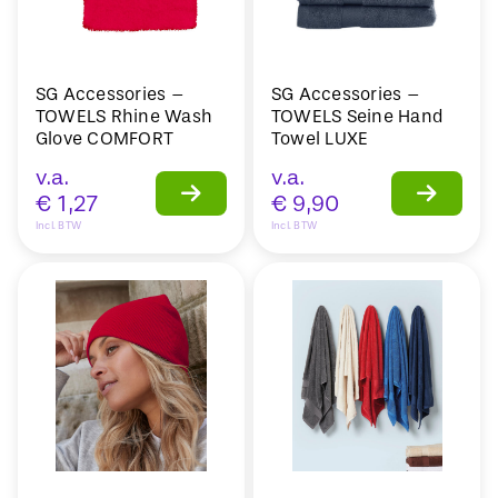
SG Accessories –
SG Accessories –
TOWELS Rhine Wash
TOWELS Seine Hand
Glove COMFORT
Towel LUXE
v.a.
v.a.
€
1,27
€
9,90
Incl. BTW
Incl. BTW