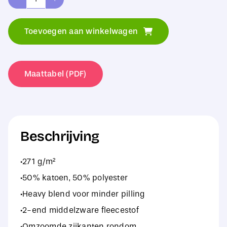
Gildan
Heavy
Toevoegen aan winkelwagen
Blend
Fleece
Stadium
Maattabel (PDF)
Blanket
aantal
Beschrijving
·271 g/m²
·50% katoen, 50% polyester
·Heavy blend voor minder pilling
·2-end middelzware fleecestof
·Omzoomde zijkanten rondom