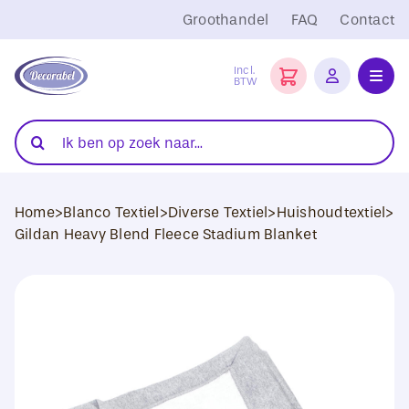
Ga
Groothandel
FAQ
Contact
naar
inhoud
Incl.
BTW
Toggl
Navig
Folies
Zoeken
naar:
Snijplotters
Home
>
Blanco Textiel
>
Diverse Textiel
>
Huishoudtextiel
>
Transferpersen
Gildan Heavy Blend Fleece Stadium Blanket
Sublimatie
Blanco Textiel
Hobby Artikelen
DTF Transfers