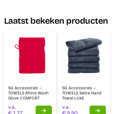
Laatst bekeken producten
SG Accessories –
SG Accessories –
TOWELS Rhine Wash
TOWELS Seine Hand
Glove COMFORT
Towel LUXE
v.a.
v.a.
€
1,27
€
9,90