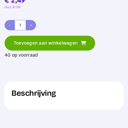
€
2,49
Incl. BTW
Glazen
plaat
Toevoegen aan winkelwagen
met
40 op voorraad
houten
voet
15,5
x
Beschrijving
15,5
cm
aantal