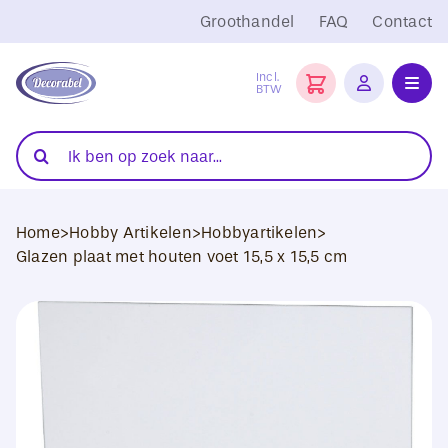
Ga
Groothandel
FAQ
Contact
naar
inhoud
Incl.
BTW
Toggl
Navig
Folies
Zoeken
naar:
Snijplotters
Home
>
Hobby Artikelen
>
Hobbyartikelen
>
Transferpersen
Glazen plaat met houten voet 15,5 x 15,5 cm
Sublimatie
Blanco Textiel
Hobby Artikelen
DTF Transfers