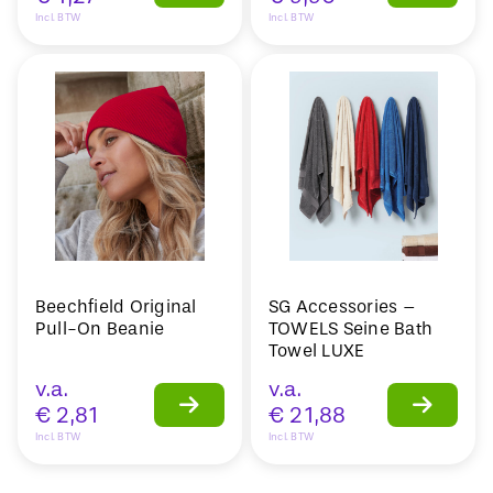
Incl. BTW
Incl. BTW
Beechfield Original
SG Accessories –
Pull-On Beanie
TOWELS Seine Bath
Towel LUXE
v.a.
v.a.
€
2,81
€
21,88
Incl. BTW
Incl. BTW