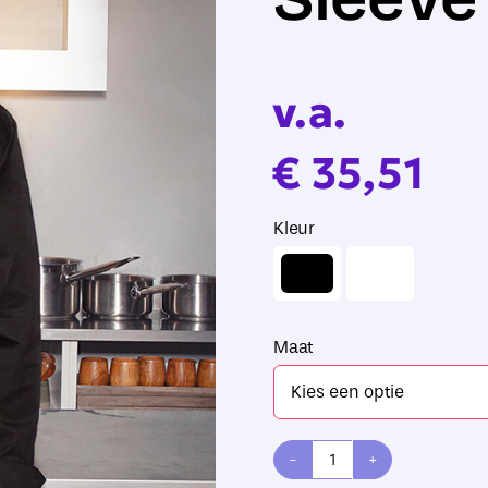
v.a.
€
35,51
Kleur

Maat
Karlowsky