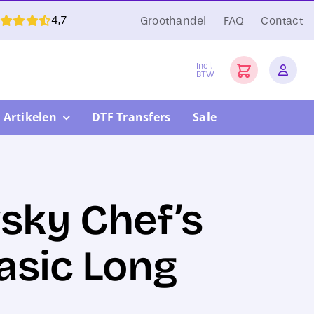
4,7
Groothandel
FAQ
Contact
Incl.
BTW
 Artikelen
DTF Transfers
Sale
sky Chef’s
asic Long