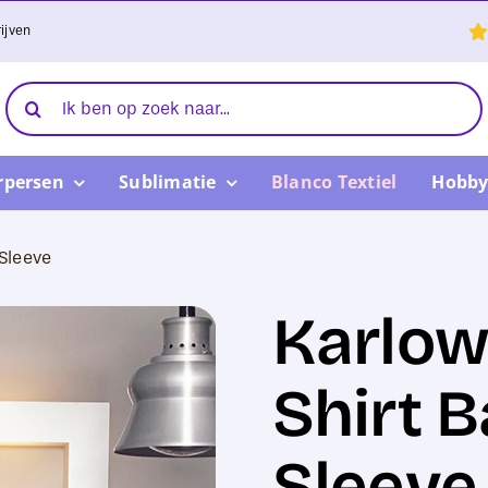
ijven
Zoeken
naar:
rpersen
Sublimatie
Blanco Textiel
Hobby
 Sleeve
Karlow
Shirt B
Sleeve