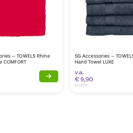
ories – TOWELS Rhine
SG Accessories – TOWEL
ve COMFORT
Hand Towel LUXE
v.a.
€
9,90
Incl. BTW