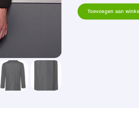
Chef's
Toevoegen aan wink
Shirt
Basic
Long
Sleeve
aantal