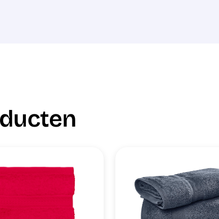
oducten