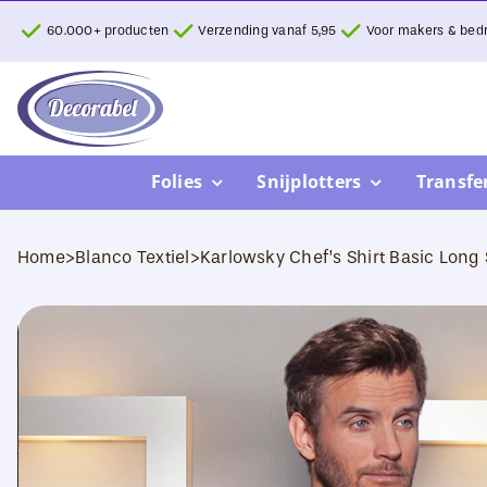
Ga
60.000+ producten
Verzending vanaf 5,95
Voor makers & bedr
naar
inhoud
Folies
Snijplotters
Transfe
Home
>
Blanco Textiel
>
Karlowsky Chef’s Shirt Basic Long