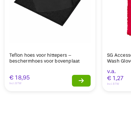
Teflon hoes voor hittepers –
SG Access
beschermhoes voor bovenplaat
Wash Glo
v.a.
€
18,95
€
1,27
Incl. BTW
Incl. BTW