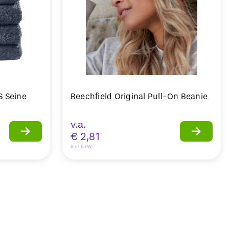
S Seine
Beechfield Original Pull-On Beanie
v.a.
€
2,81
Incl. BTW