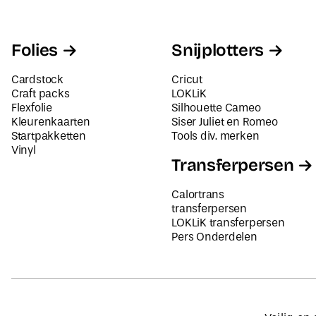
Folies
Snijplotters
Cardstock
Cricut
Craft packs
LOKLiK
Flexfolie
Silhouette Cameo
Kleurenkaarten
Siser Juliet en Romeo
Startpakketten
Tools div. merken
Vinyl
Transferpersen
Calortrans
transferpersen
LOKLiK transferpersen
Pers Onderdelen