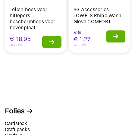
Teflon hoes voor
SG Accessories –
hittepers –
TOWELS Rhine Wash
beschermhoes voor
Glove COMFORT
bovenplaat
v.a.
€
18,95
€
1,27
Incl. BTW
Incl. BTW
Folies
Cardstock
Craft packs