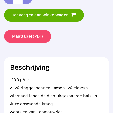
Kustom
Kit
Toevoegen aan winkelwagen
Regular
Fit
Keyhole
Maattabel (PDF)
Neck
Top
aantal
Beschrijving
·200 g/m²
·95% ringgesponnen katoen, 5% elastan
·siernaad langs de diep uitgespaarde halslijn
·luxe opstaande kraag
·voorzien van kapmouwtjes