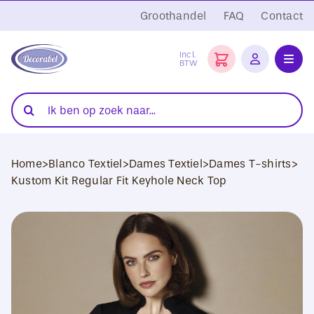
Ga
Groothandel
FAQ
Contact
naar
inhoud
Incl.
BTW
Toggl
Navig
Folies
Zoeken
naar:
Snijplotters
Home
>
Blanco Textiel
>
Dames Textiel
>
Dames T-shirts
>
Transferpersen
Kustom Kit Regular Fit Keyhole Neck Top
Sublimatie
Blanco Textiel
Hobby Artikelen
DTF Transfers