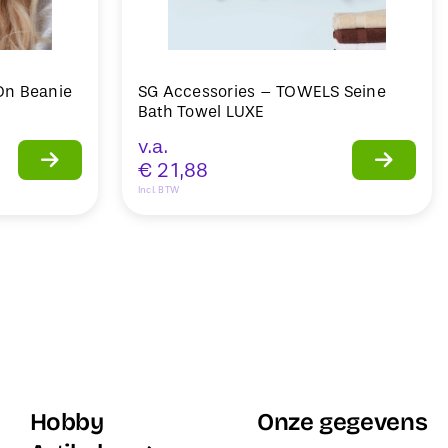
-On Beanie
SG Accessories – TOWELS Seine
Bath Towel LUXE
v.a.
€
21,88
Incl. BTW
Hobby
Onze gegevens