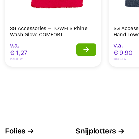
SG Accessories – TOWELS Rhine
SG Access
Wash Glove COMFORT
Hand Towe
v.a.
v.a.
€
1,27
€
9,90
Incl. BTW
Incl. BTW
Folies
Snijplotters