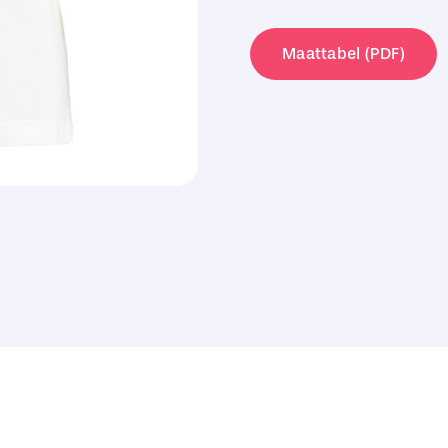
St.
Mellion
Maattabel (PDF)
Polo
aantal