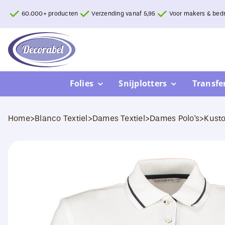
Ga
60.000+ producten
Verzending vanaf 5,95
Voor makers & bedr
naar
inhoud
Folies
Snijplotters
Transfe
Home
>
Blanco Textiel
>
Dames Textiel
>
Dames Polo's
>
Kusto