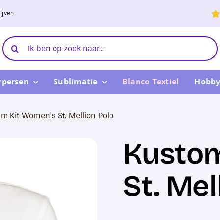
ijven
Zoeken
naar:
rpersen
Sublimatie
Blanco Textiel
Hobby
m Kit Women’s St. Mellion Polo
Kustom
St. Mel