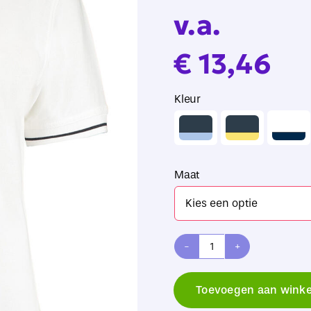
v.a.
€
13,46
Kleur

Maat
Kustom
Kit
Toevoegen aan wink
Women's