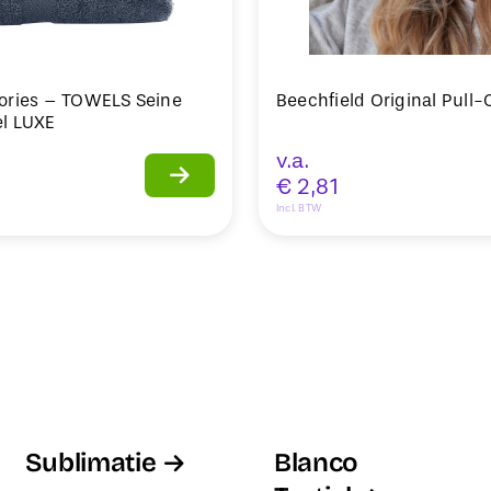
ories – TOWELS Seine
Beechfield Original Pull
l LUXE
v.a.
€
2,81
Incl. BTW
Sublimatie
Blanco