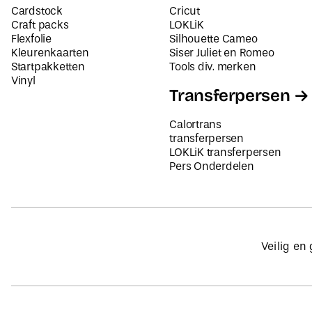
Cardstock
Cricut
Craft packs
LOKLiK
Flexfolie
Silhouette Cameo
Kleurenkaarten
Siser Juliet en Romeo
Startpakketten
Tools div. merken
Vinyl
Transferpersen
Calortrans
transferpersen
LOKLiK transferpersen
Pers Onderdelen
Veilig en