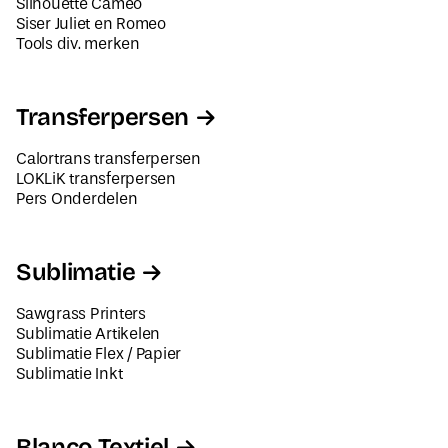
Tools div. merken
r
e
s
Transferpersen
Calortrans transferpersen
LOKLiK transferpersen
Pers Onderdelen
Sublimatie
Sawgrass Printers
Sublimatie Artikelen
Sublimatie Flex / Papier
Sublimatie Inkt
Blanco Textiel