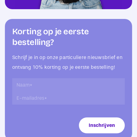
Korting op je eerste
bestelling?
Schrijf je in op onze particuliere nieuwsbrief en
ontvang 10% korting op je eerste bestelling!
E
N
-
a
E
m
a
-
a
m
m
i
*
a
l
i
a
Inschrijven
l
d
a
r
d
e