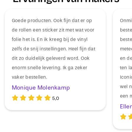
Goede producten. Ook fijn dat er op
Onmid
de rollen een sticker zit met wat voor
beste
folie het is. En ik kreeg bij de vinyl
beste
zelfs de snij instellingen. Heel fijn dat
mete
dit zo duidelijk geleverd word. Ook
en de
enorm snelle levering. Ik ga zeker
ten l
vaker bestellen.
Icon
wel n
Monique Molenkamp
een m
5,0
Elle