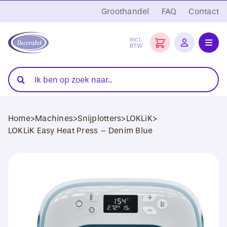
Ga
Groothandel
FAQ
Contact
naar
inhoud
Incl.
BTW
Toggl
Navig
Folies
Zoeken
naar:
Snijplotters
Home
>
Machines
>
Snijplotters
>
LOKLiK
>
Transferpersen
LOKLiK Easy Heat Press – Denim Blue
Sublimatie
Blanco Textiel
Hobby Artikelen
DTF Transfers