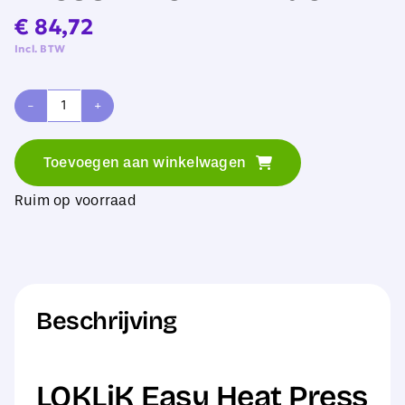
€
84,72
Incl. BTW
LOKLiK
Easy
Toevoegen aan winkelwagen
Heat
Ruim op voorraad
Press
-
Denim
Blue
Beschrijving
aantal
LOKLiK Easy Heat Press