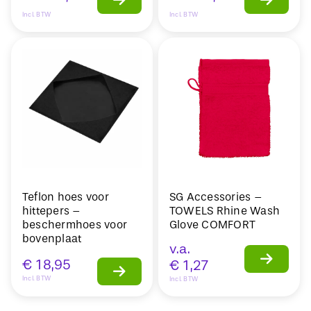
Incl. BTW
Incl. BTW
Teflon hoes voor
SG Accessories –
hittepers –
TOWELS Rhine Wash
beschermhoes voor
Glove COMFORT
bovenplaat
v.a.
€
18,95
€
1,27
Incl. BTW
Incl. BTW