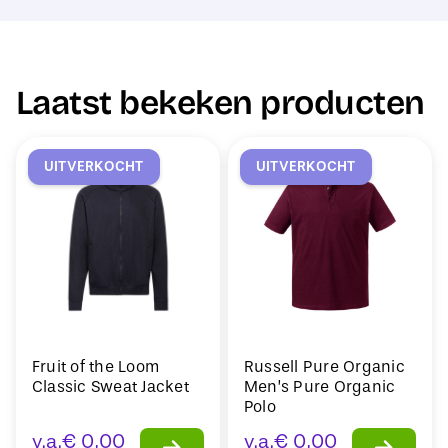
Laatst bekeken producten
UITVERKOCHT
UITVERKOCHT
Fruit of the Loom
Russell Pure Organic
Classic Sweat Jacket
Men’s Pure Organic
Polo
v.a.
€
0,00
v.a.
€
0,00