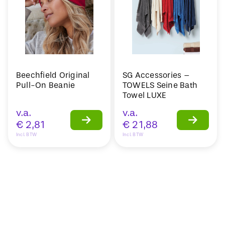
Beechfield Original
SG Accessories –
Pull-On Beanie
TOWELS Seine Bath
Towel LUXE
v.a.
v.a.
€
2,81
€
21,88
Incl. BTW
Incl. BTW