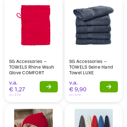
SG Accessories –
SG Accessories –
TOWELS Rhine Wash
TOWELS Seine Hand
Glove COMFORT
Towel LUXE
v.a.
v.a.
€
1,27
€
9,90
Incl. BTW
Incl. BTW