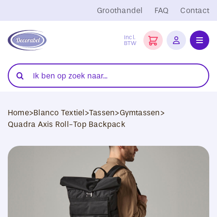
Ga
Groothandel
FAQ
Contact
naar
inhoud
Incl.
BTW
Toggl
Navig
Folies
Zoeken
naar:
Snijplotters
Home
>
Blanco Textiel
>
Tassen
>
Gymtassen
>
Transferpersen
Quadra Axis Roll-Top Backpack
Sublimatie
Blanco Textiel
Hobby Artikelen
DTF Transfers