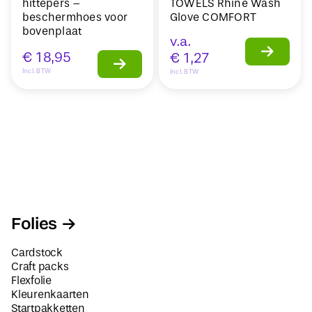
hittepers –
TOWELS Rhine Wash
beschermhoes voor
Glove COMFORT
bovenplaat
v.a.
€
18,95
€
1,27
Incl. BTW
Incl. BTW
Folies
Cardstock
Craft packs
Flexfolie
Kleurenkaarten
Startpakketten