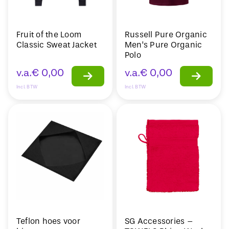
Fruit of the Loom
Russell Pure Organic
Classic Sweat Jacket
Men’s Pure Organic
Polo
v.a.
€
0,00
v.a.
€
0,00
Incl. BTW
Incl. BTW
Teflon hoes voor
SG Accessories –