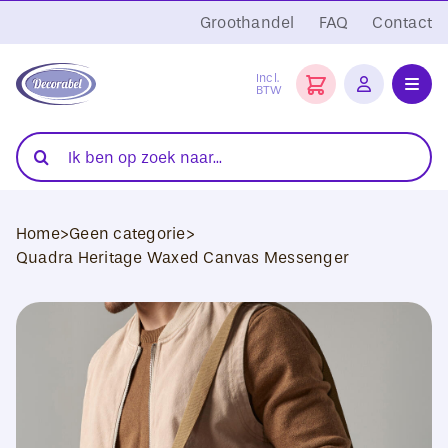
Ga
Groothandel
FAQ
Contact
naar
inhoud
Incl.
BTW
Toggl
Navig
Folies
Zoeken
naar:
Snijplotters
Home
>
Geen categorie
>
Transferpersen
Quadra Heritage Waxed Canvas Messenger
Sublimatie
Blanco Textiel
Hobby Artikelen
DTF Transfers