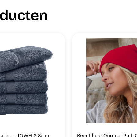
oducten
ories – TOWELS Seine
Beechfield Original Pull