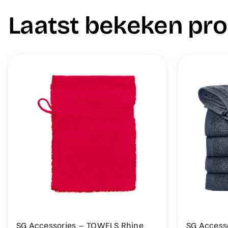
Laatst bekeken pr
SG Accessories – TOWELS Rhine
SG Access