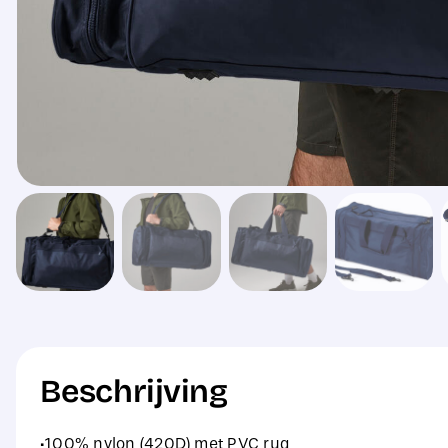
Beschrijving
·100% nylon (420D) met PVC rug