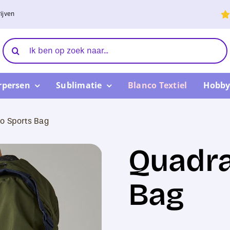
ijven
Zoeken
naar:
rpersen
Sublimatie
Blanco Textiel
Hobby
o Sports Bag
Quadra
Bag