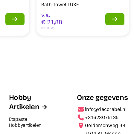
Bath Towel LUXE
v.a.
€
21,88
Incl. BTW
Hobby
Onze gegevens
Artikelen
info@decorabel.nl
+31623075135
Etspasta
Hobbyartikelen
Gelderschweg 94,
7104 AL Meddo