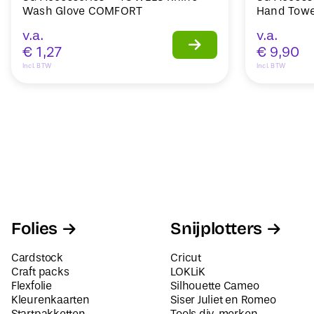
Wash Glove COMFORT
Hand Towe
v.a.
v.a.
€
1,27
€
9,90
Incl. BTW
Incl. BTW
Folies
Snijplotters
Cardstock
Cricut
Craft packs
LOKLiK
Flexfolie
Silhouette Cameo
Kleurenkaarten
Siser Juliet en Romeo
Startpakketten
Tools div. merken