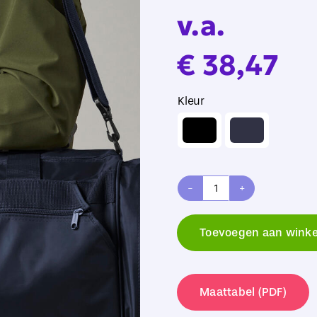
v.a.
€
38,47
Kleur

Quadra
Jumbo
Toevoegen aan wink
Sports
Bag
aantal
Maattabel (PDF)