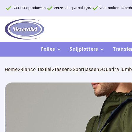
Ga
60.000+ producten
Verzending vanaf 5,95
Voor makers & bedr
naar
inhoud
Folies
Snijplotters
Transfe
Home
>
Blanco Textiel
>
Tassen
>
Sporttassen
>
Quadra Jumb