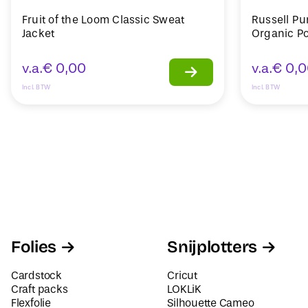
Fruit of the Loom Classic Sweat
Russell Pu
Jacket
Organic Po
v.a.
€
0,00
v.a.
€
0,0
Incl. BTW
Incl. BTW
Folies
Snijplotters
Cardstock
Cricut
Craft packs
LOKLiK
Flexfolie
Silhouette Cameo