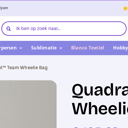
ijven
Zoeken
naar:
rpersen
Sublimatie
Blanco Textiel
Hobby
el™ Team Wheelie Bag
Quadr
Wheeli