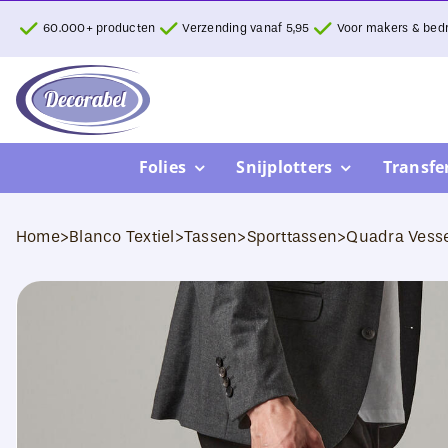
Ga
60.000+ producten
Verzending vanaf 5,95
Voor makers & bedr
naar
inhoud
Folies
Snijplotters
Transfe
Home
>
Blanco Textiel
>
Tassen
>
Sporttassen
>
Quadra Vess