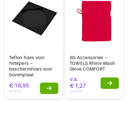
Teflon hoes voor
SG Accessories –
hittepers –
TOWELS Rhine Wash
beschermhoes voor
Glove COMFORT
bovenplaat
v.a.
€
18,95
€
1,27
Incl. BTW
Incl. BTW