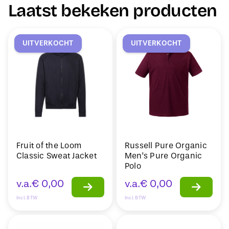
Laatst bekeken producten
UITVERKOCHT
UITVERKOCHT
Fruit of the Loom
Russell Pure Organic
Classic Sweat Jacket
Men’s Pure Organic
Polo
v.a.
€
0,00
v.a.
€
0,00
Incl. BTW
Incl. BTW