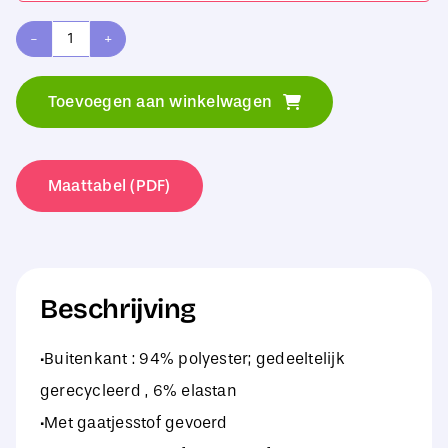
Regatta
Professional
Toevoegen aan winkelwagen
Repeller
Lined
Hooded
Maattabel (PDF)
Softshell
aantal
Beschrijving
·Buitenkant : 94% polyester; gedeeltelijk
gerecycleerd , 6% elastan
·Met gaatjesstof gevoerd