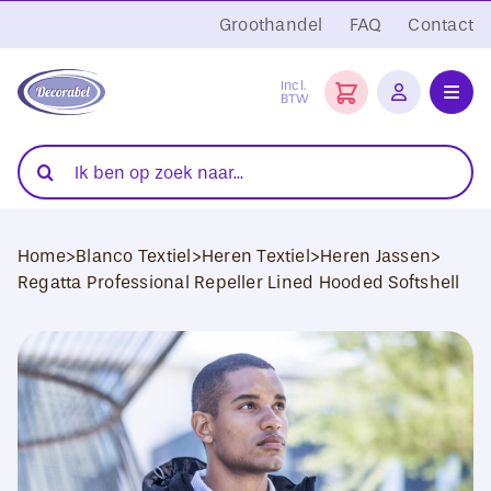
Ga
Groothandel
FAQ
Contact
naar
inhoud
Incl.
BTW
Toggl
Navig
Folies
Zoeken
naar:
Snijplotters
Home
>
Blanco Textiel
>
Heren Textiel
>
Heren Jassen
>
Transferpersen
Regatta Professional Repeller Lined Hooded Softshell
Sublimatie
Blanco Textiel
Hobby Artikelen
DTF Transfers