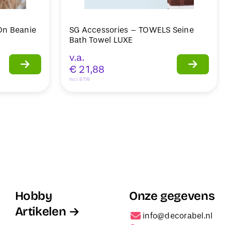
-On Beanie
SG Accessories – TOWELS Seine
Bath Towel LUXE
v.a.
€
21,88
Incl. BTW
Hobby
Onze gegevens
Artikelen
info@decorabel.nl