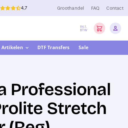
4,7
Groothandel
FAQ
Contact
Incl.
BTW
 Artikelen
DTF Transfers
Sale
a Professional
rolite Stretch
r (Reg)