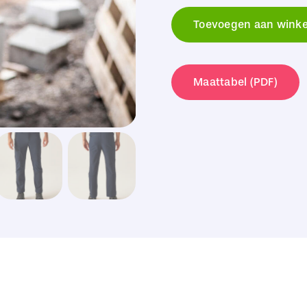
Professional
Toevoegen aan wink
X-
Pro
Prolite
Maattabel (PDF)
Stretch
Trouser
(Reg)
aantal