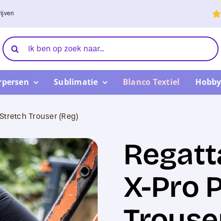
ijven
Zoeken
naar:
rpersen
Sublimatie
Blanco Textiel
Hobby
Stretch Trouser (Reg)
Regatt
X-Pro P
Trouse