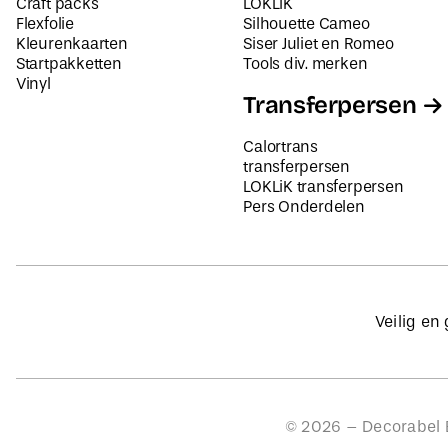
Craft packs
LOKLiK
Flexfolie
Silhouette Cameo
Kleurenkaarten
Siser Juliet en Romeo
Startpakketten
Tools div. merken
Vinyl
Transferpersen
Calortrans
transferpersen
LOKLiK transferpersen
Pers Onderdelen
Veilig en
©
2026
– Decorabel B