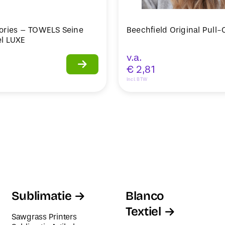
ories – TOWELS Seine
Beechfield Original Pull
l LUXE
v.a.
€
2,81
Incl. BTW
Sublimatie
Blanco
Textiel
Sawgrass Printers