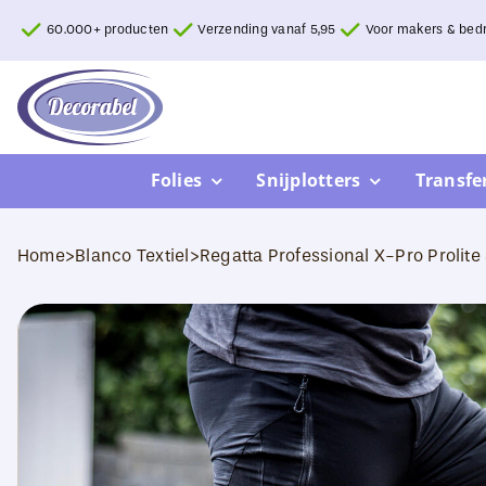
Ga
60.000+ producten
Verzending vanaf 5,95
Voor makers & bedr
naar
inhoud
Folies
Snijplotters
Transfe
Home
>
Blanco Textiel
>
Regatta Professional X-Pro Prolite 