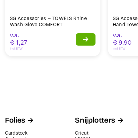
SG Accessories – TOWELS Rhine
SG Access
Wash Glove COMFORT
Hand Towe
v.a.
v.a.
€
1,27
€
9,90
Incl. BTW
Incl. BTW
Folies
Snijplotters
Cardstock
Cricut