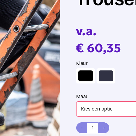
v.a.
€
60,35
Kleur

Maat
Regatta