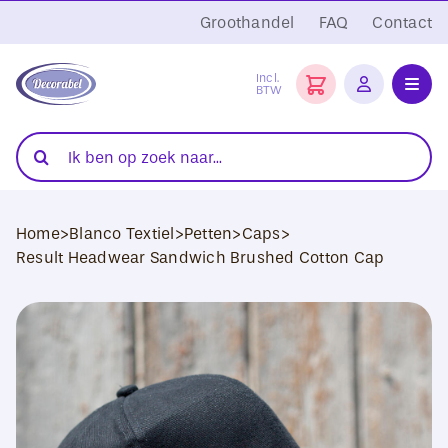
Ga
Groothandel
FAQ
Contact
naar
inhoud
Incl.
BTW
Toggl
Navig
Folies
Zoeken
naar:
Snijplotters
Home
>
Blanco Textiel
>
Petten
>
Caps
>
Transferpersen
Result Headwear Sandwich Brushed Cotton Cap
Sublimatie
Blanco Textiel
Hobby Artikelen
DTF Transfers