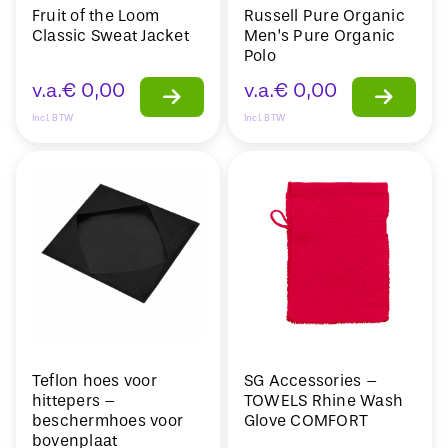
Fruit of the Loom
Russell Pure Organic
Classic Sweat Jacket
Men’s Pure Organic
Polo
v.a.
€
0,00
v.a.
€
0,00
Incl. BTW
Incl. BTW
Teflon hoes voor
SG Accessories –
hittepers –
TOWELS Rhine Wash
beschermhoes voor
Glove COMFORT
bovenplaat