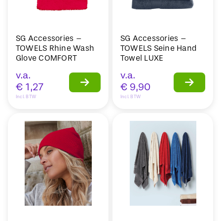
SG Accessories –
SG Accessories –
TOWELS Rhine Wash
TOWELS Seine Hand
Glove COMFORT
Towel LUXE
v.a.
v.a.
€
1,27
€
9,90
Incl. BTW
Incl. BTW