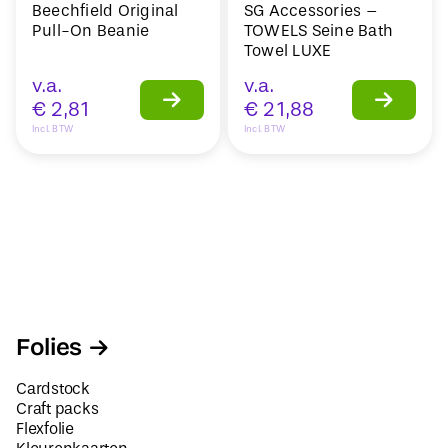
Beechfield Original
SG Accessories –
Pull-On Beanie
TOWELS Seine Bath
Towel LUXE
v.a.
v.a.
€
2,81
€
21,88
Incl. BTW
Incl. BTW
Folies
Cardstock
Craft packs
Flexfolie