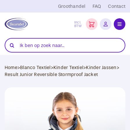
Ga
Groothandel
FAQ
Contact
naar
inhoud
Incl.
BTW
Toggl
Navig
Folies
Zoeken
naar:
Snijplotters
Home
>
Blanco Textiel
>
Kinder Textiel
>
Kinder Jassen
>
Transferpersen
Result Junior Reversible Stormproof Jacket
Sublimatie
Blanco Textiel
Hobby Artikelen
DTF Transfers