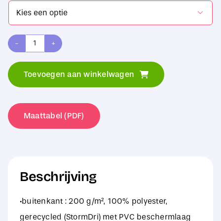

Result
Junior
Toevoegen aan winkelwagen
Reversible
Stormproof
Jacket
Maattabel (PDF)
aantal
Beschrijving
·buitenkant : 200 g/m², 100% polyester,
gerecycled (StormDri) met PVC beschermlaag