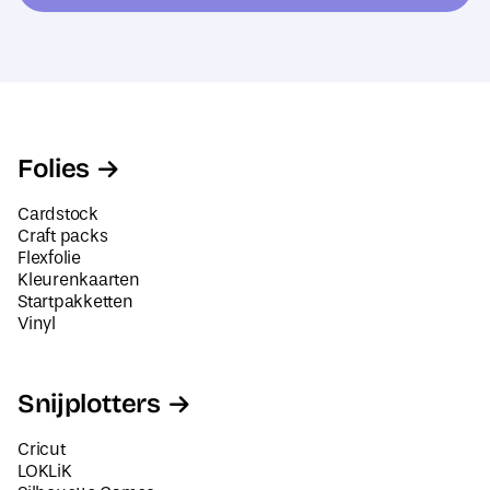
e
m
s
*
Folies
Cardstock
Craft packs
Flexfolie
Kleurenkaarten
Startpakketten
Vinyl
Snijplotters
Cricut
LOKLiK
Silhouette Cameo
Siser Juliet en Romeo