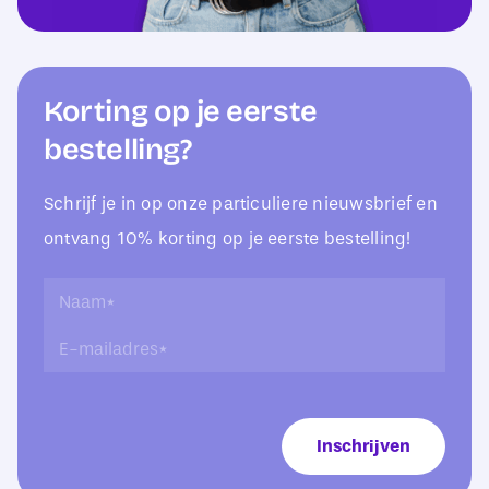
Korting op je eerste
bestelling?
Schrijf je in op onze particuliere nieuwsbrief en
ontvang 10% korting op je eerste bestelling!
N
N
a
a
E
a
a
-
m
m
m
N
*
a
a
i
a
Inschrijven
l
m
a
N
d
a
r
a