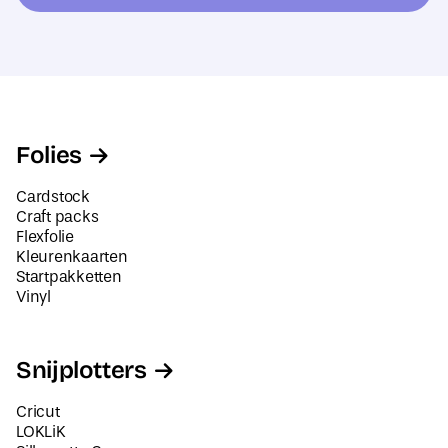
e
s
*
Folies
Cardstock
Craft packs
Flexfolie
Kleurenkaarten
Startpakketten
Vinyl
Snijplotters
Cricut
LOKLiK
Silhouette Cameo
Siser Juliet en Romeo