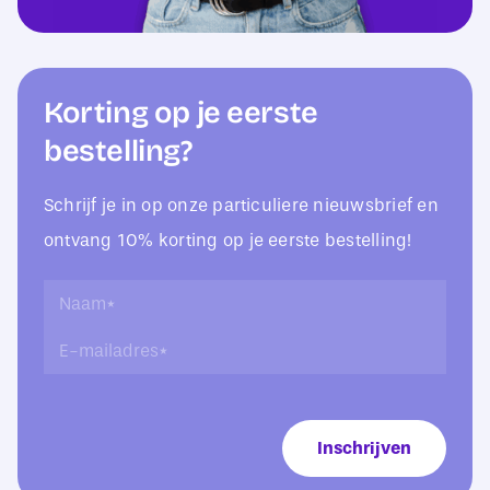
Korting op je eerste
bestelling?
Schrijf je in op onze particuliere nieuwsbrief en
ontvang 10% korting op je eerste bestelling!
*
N
L
a
E
a
a
-
y
m
m
-
*
a
o
i
u
Inschrijven
l
t
a
*
d
r