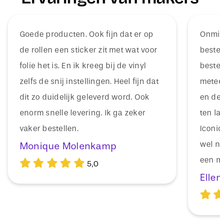
Goede producten. Ook fijn dat er op
Onmid
de rollen een sticker zit met wat voor
beste
folie het is. En ik kreeg bij de vinyl
beste
zelfs de snij instellingen. Heel fijn dat
mete
dit zo duidelijk geleverd word. Ook
en de
enorm snelle levering. Ik ga zeker
ten l
vaker bestellen.
Icon
wel n
Monique Molenkamp
een m
5,0
Elle