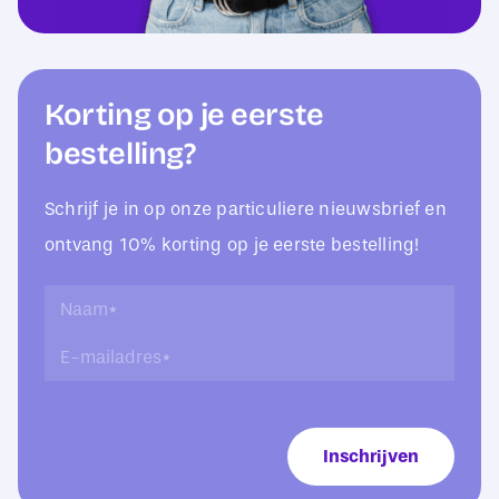
Korting op je eerste
bestelling?
Schrijf je in op onze particuliere nieuwsbrief en
ontvang 10% korting op je eerste bestelling!
*
N
E
a
E
-
a
-
m
m
m
a
*
a
i
i
l
Inschrijven
l
a
a
d
d
r
r
e