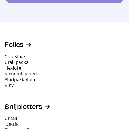
e
s
s
E
*
-
m
a
Folies
i
l
Cardstock
a
Craft packs
Flexfolie
d
Kleurenkaarten
r
Startpakketten
e
Vinyl
s
N
a
Snijplotters
a
m
Cricut
LOKLiK
Silhouette Cameo
Siser Juliet en Romeo