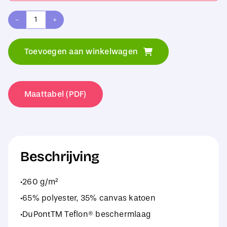
Russell
Heavy
Toevoegen aan winkelwagen
Duty
Workwear
TrouserLength
Maattabel (PDF)
32''
aantal
Beschrijving
·260 g/m²
·65% polyester, 35% canvas katoen
·DuPontTM Teflon® beschermlaag