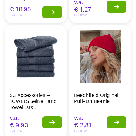
v.a.
€
18,95
€
1,27
Incl. BTW
Incl. BTW
SG Accessories –
Beechfield Original
TOWELS Seine Hand
Pull-On Beanie
Towel LUXE
v.a.
v.a.
€
9,90
€
2,81
Incl. BTW
Incl. BTW