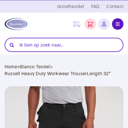
Ga
Groothandel
FAQ
Contact
naar
inhoud
Incl.
BTW
Toggl
Navig
Folies
Zoeken
naar:
Snijplotters
Home
>
Blanco Textiel
>
Transferpersen
Russell Heavy Duty Workwear TrouserLength 32”
Sublimatie
Blanco Textiel
Hobby Artikelen
DTF Transfers