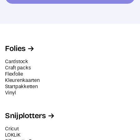
e
s
*
Folies
Cardstock
Craft packs
Flexfolie
Kleurenkaarten
Startpakketten
Vinyl
Snijplotters
Cricut
LOKLiK
Silhouette Cameo
Siser Juliet en Romeo