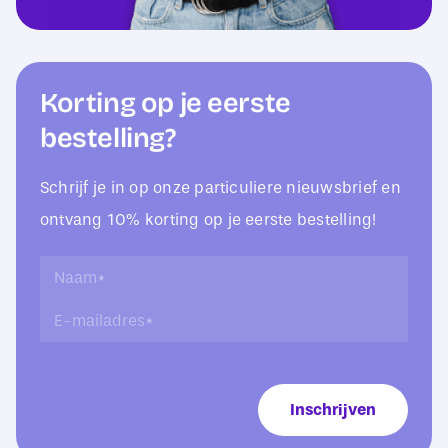
Korting op je eerste
bestelling?
Schrijf je in op onze particuliere nieuwsbrief en
ontvang 10% korting op je eerste bestelling!
*
N
L
a
E
a
a
-
y
m
m
-
*
a
o
i
u
Inschrijven
l
t
a
*
d
r