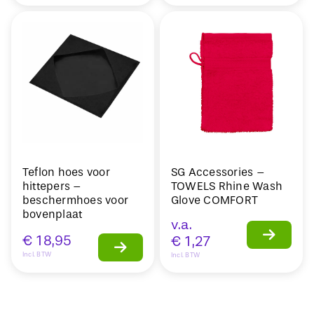
Teflon hoes voor
SG Accessories –
hittepers –
TOWELS Rhine Wash
beschermhoes voor
Glove COMFORT
bovenplaat
v.a.
€
18,95
€
1,27
Incl. BTW
Incl. BTW