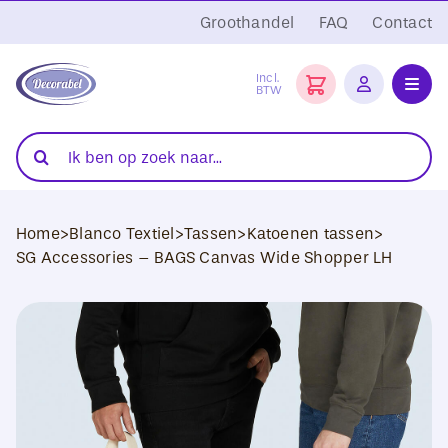
Ga
Groothandel
FAQ
Contact
naar
inhoud
Incl.
BTW
Toggl
Navig
Folies
Zoeken
naar:
Snijplotters
Home
>
Blanco Textiel
>
Tassen
>
Katoenen tassen
>
Transferpersen
SG Accessories – BAGS Canvas Wide Shopper LH
Sublimatie
Blanco Textiel
Hobby Artikelen
DTF Transfers