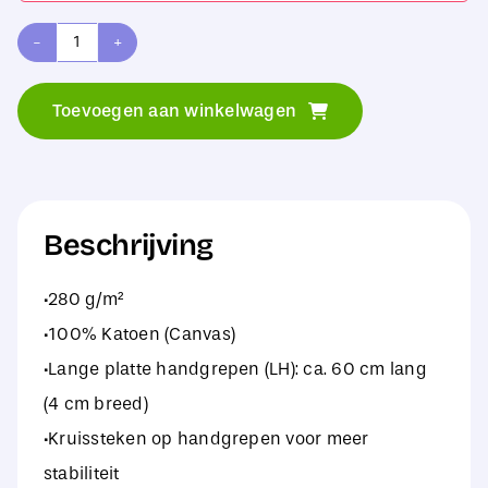
SG
Accessories
Toevoegen aan winkelwagen
-
BAGS
Canvas
Wide
Beschrijving
Shopper
·280 g/m²
LH
·100% Katoen (Canvas)
aantal
·Lange platte handgrepen (LH): ca. 60 cm lang
(4 cm breed)
·Kruissteken op handgrepen voor meer
stabiliteit