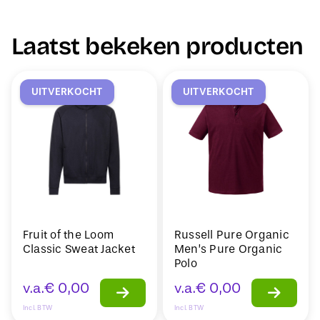
Laatst bekeken producten
UITVERKOCHT
UITVERKOCHT
Fruit of the Loom
Russell Pure Organic
Classic Sweat Jacket
Men’s Pure Organic
Polo
v.a.
€
0,00
v.a.
€
0,00
Incl. BTW
Incl. BTW