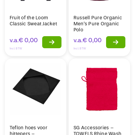
Fruit of the Loom
Russell Pure Organic
Classic Sweat Jacket
Men’s Pure Organic
Polo
v.a.
€
0,00
v.a.
€
0,00
Incl. BTW
Incl. BTW
Teflon hoes voor
SG Accessories –
hittepers –
TOWELS Rhine Wash