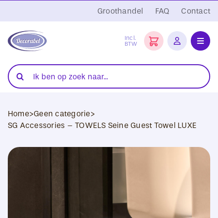
Ga
Groothandel
FAQ
Contact
naar
inhoud
Incl.
BTW
Toggl
Navig
Folies
Zoeken
naar:
Snijplotters
Home
>
Geen categorie
>
Transferpersen
SG Accessories – TOWELS Seine Guest Towel LUXE
Sublimatie
Blanco Textiel
Hobby Artikelen
DTF Transfers