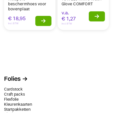
beschermhoes voor
Glove COMFORT
bovenplaat
v.a.
€
18,95
€
1,27
Incl. BTW
Incl. BTW
Folies
Cardstock
Craft packs
Flexfolie
Kleurenkaarten
Startpakketten