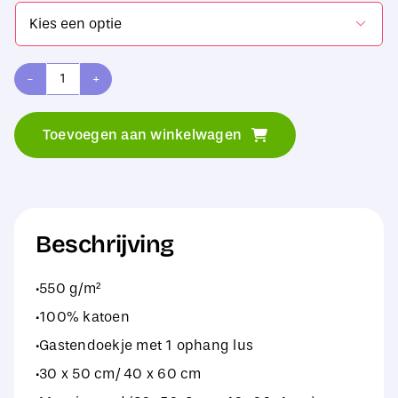

SG
Accessories
Toevoegen aan winkelwagen
-
TOWELS
Seine
Guest
Beschrijving
Towel
·550 g/m²
LUXE
·100% katoen
aantal
·Gastendoekje met 1 ophang lus
·30 x 50 cm/ 40 x 60 cm