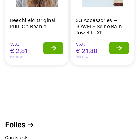
Beechfield Original
SG Accessories –
Pull-On Beanie
TOWELS Seine Bath
Towel LUXE
v.a.
v.a.
€
2,81
€
21,88
Incl. BTW
Incl. BTW
Folies
Cardstock