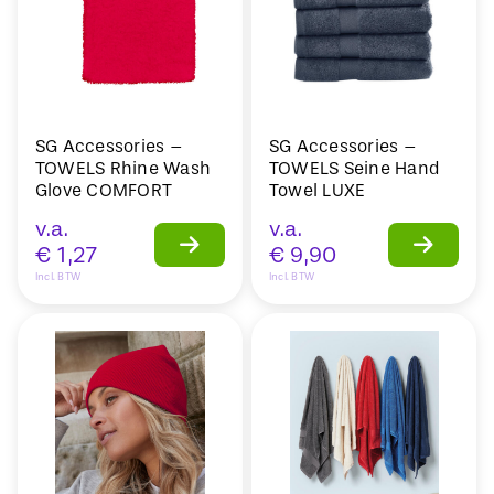
SG Accessories –
SG Accessories –
TOWELS Rhine Wash
TOWELS Seine Hand
Glove COMFORT
Towel LUXE
v.a.
v.a.
€
1,27
€
9,90
Incl. BTW
Incl. BTW