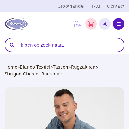
Ga
Groothandel
FAQ
Contact
naar
inhoud
Incl.
BTW
Toggl
Navig
Folies
Zoeken
naar:
Snijplotters
Home
>
Blanco Textiel
>
Tassen
>
Rugzakken
>
Transferpersen
Shugon Chester Backpack
Sublimatie
Blanco Textiel
Hobby Artikelen
DTF Transfers