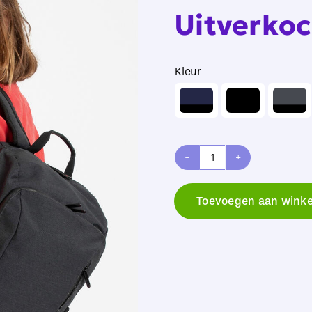
Uitverkoc
Kleur

Shugon
Jerusalem
Toevoegen aan wink
Laptop
Backpack
aantal