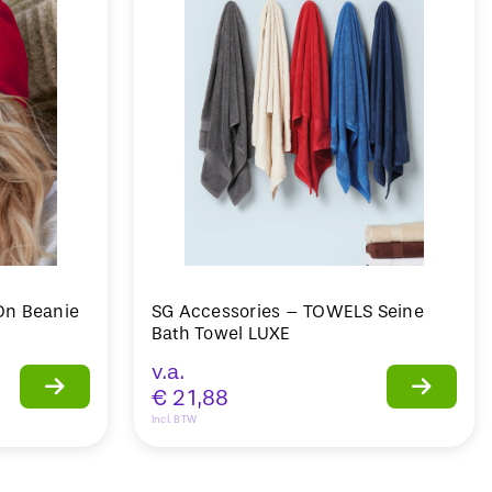
-On Beanie
SG Accessories – TOWELS Seine
Bath Towel LUXE
v.a.
€
21,88
Incl. BTW