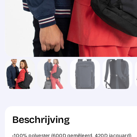
Beschrijving
·100% polyester (600D gemêleerd, 420D jacquard)