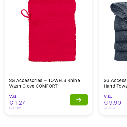
SG Accessories – TOWELS Rhine
SG Access
Wash Glove COMFORT
Hand Towe
v.a.
v.a.
€
1,27
€
9,90
Incl. BTW
Incl. BTW