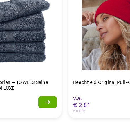
ories – TOWELS Seine
Beechfield Original Pull
l LUXE
v.a.
€
2,81
Incl. BTW