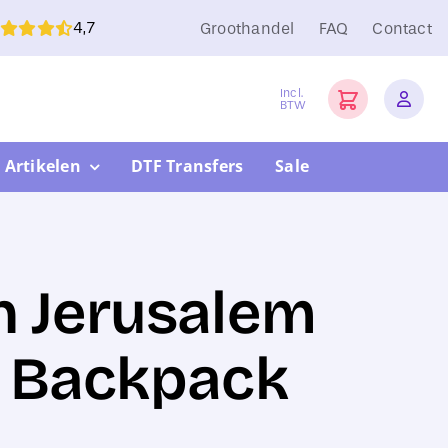
4,7
Groothandel
FAQ
Contact
Incl.
BTW
 Artikelen
DTF Transfers
Sale
 Jerusalem
 Backpack