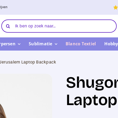
ijven
Zoeken
naar:
rpersen
Sublimatie
Blanco Textiel
Hobby
Jerusalem Laptop Backpack
Shugon
Laptop