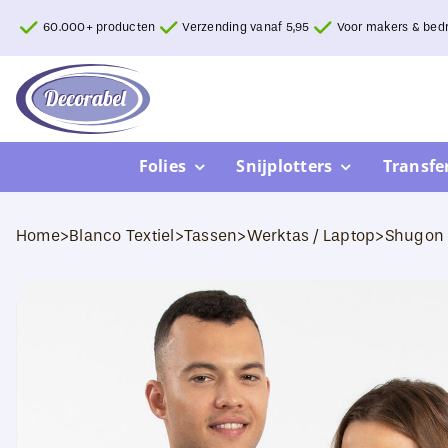
Ga
60.000+ producten
Verzending vanaf 5,95
Voor makers & bedr
naar
inhoud
Folies
Snijplotters
Transfe
Home
>
Blanco Textiel
>
Tassen
>
Werktas / Laptop
>
Shugon 