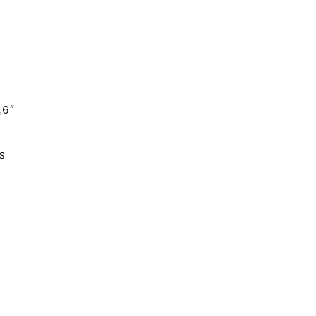
,6″
s