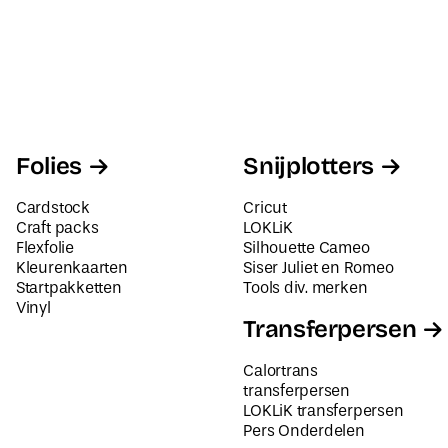
Folies
Snijplotters
Cardstock
Cricut
Craft packs
LOKLiK
Flexfolie
Silhouette Cameo
Kleurenkaarten
Siser Juliet en Romeo
Startpakketten
Tools div. merken
Vinyl
Transferpersen
Calortrans
transferpersen
LOKLiK transferpersen
Pers Onderdelen