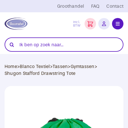
Ga
Groothandel
FAQ
Contact
naar
inhoud
Incl.
BTW
Toggl
Navig
Folies
Zoeken
naar:
Snijplotters
Home
>
Blanco Textiel
>
Tassen
>
Gymtassen
>
Transferpersen
Shugon Stafford Drawstring Tote
Sublimatie
Blanco Textiel
Hobby Artikelen
DTF Transfers