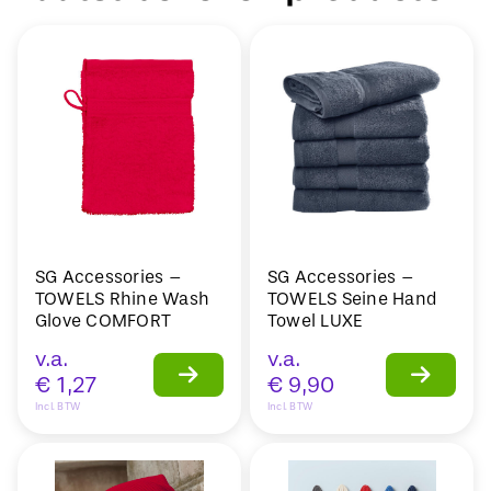
SG Accessories –
SG Accessories –
TOWELS Rhine Wash
TOWELS Seine Hand
Glove COMFORT
Towel LUXE
v.a.
v.a.
€
1,27
€
9,90
Incl. BTW
Incl. BTW