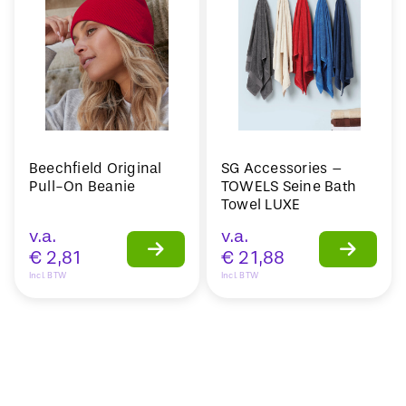
Beechfield Original
SG Accessories –
Pull-On Beanie
TOWELS Seine Bath
Towel LUXE
v.a.
v.a.
€
2,81
€
21,88
Incl. BTW
Incl. BTW