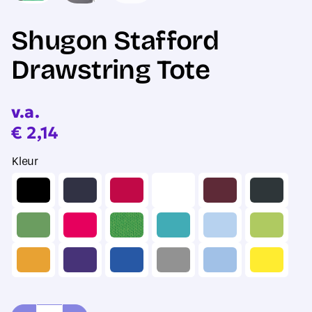
Shugon Stafford
Drawstring Tote
v.a.
€
2,14
Kleur