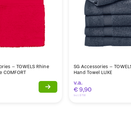
ories – TOWELS Rhine
SG Accessories – TOWEL
ve COMFORT
Hand Towel LUXE
v.a.
€
9,90
Incl. BTW