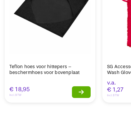
Teflon hoes voor hittepers –
SG Access
beschermhoes voor bovenplaat
Wash Glo
v.a.
€
18,95
€
1,27
Incl. BTW
Incl. BTW