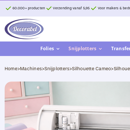
Ga
60.000+ producten
Verzending vanaf 5,95
Voor makers & bedr
naar
inhoud
Folies
Snijplotters
Transfe
Home
>
Machines
>
Snijplotters
>
Silhouette Cameo
>
Silhou