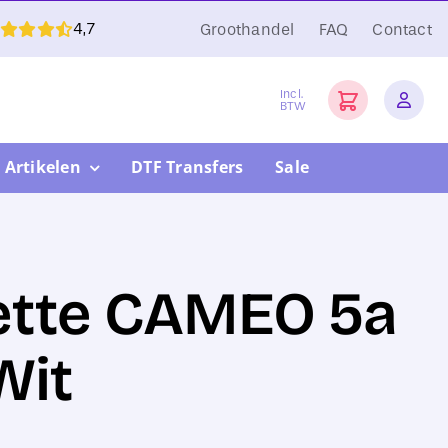
4,7
Groothandel
FAQ
Contact
Incl.
BTW
 Artikelen
DTF Transfers
Sale
ette CAMEO 5a
Wit