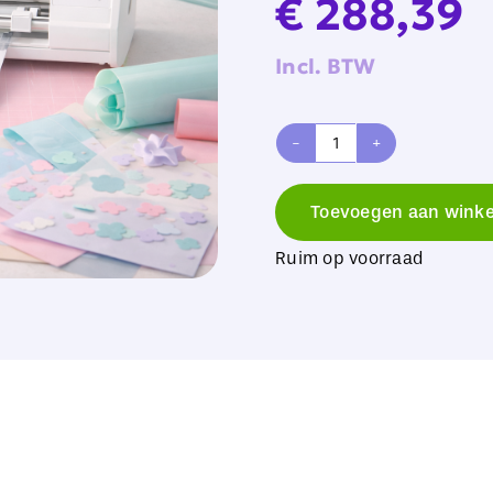
€
288,39
Incl. BTW
Silhouette
CAMEO
Toevoegen aan wink
5a
Ruim op voorraad
Alpha
Wit
aantal