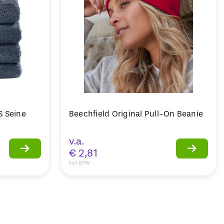
S Seine
Beechfield Original Pull-On Beanie
v.a.
€
2,81
Incl. BTW