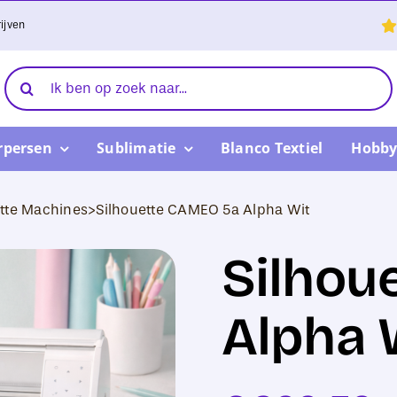
ijven
Zoeken
naar:
rpersen
Sublimatie
Blanco Textiel
Hobby
ette Machines
>
Silhouette CAMEO 5a Alpha Wit
Silhou
Alpha 