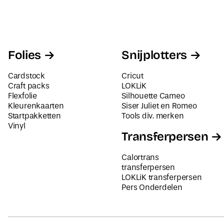
Folies
Snijplotters
Cardstock
Cricut
Craft packs
LOKLiK
Flexfolie
Silhouette Cameo
Kleurenkaarten
Siser Juliet en Romeo
Startpakketten
Tools div. merken
Vinyl
Transferpersen
Calortrans
transferpersen
LOKLiK transferpersen
Pers Onderdelen