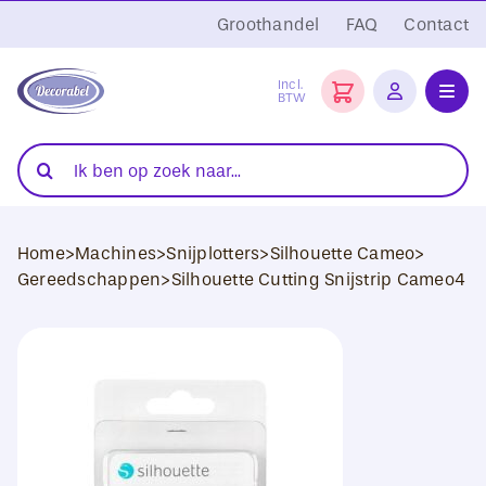
Ga
Groothandel
FAQ
Contact
naar
inhoud
Incl.
BTW
Toggl
Navig
Folies
Zoeken
naar:
Snijplotters
Home
>
Machines
>
Snijplotters
>
Silhouette Cameo
>
Transferpersen
Gereedschappen
>
Silhouette Cutting Snijstrip Cameo4
Sublimatie
Blanco Textiel
Hobby Artikelen
DTF Transfers