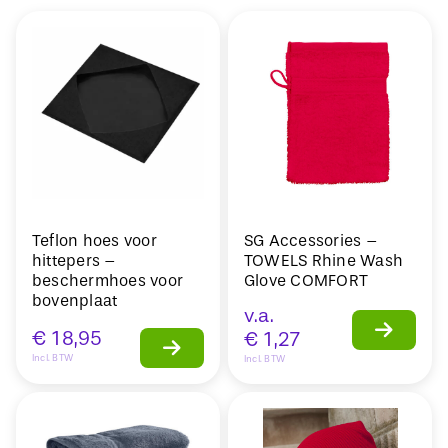
Teflon hoes voor
SG Accessories –
hittepers –
TOWELS Rhine Wash
beschermhoes voor
Glove COMFORT
bovenplaat
v.a.
€
18,95
€
1,27
Incl. BTW
Incl. BTW