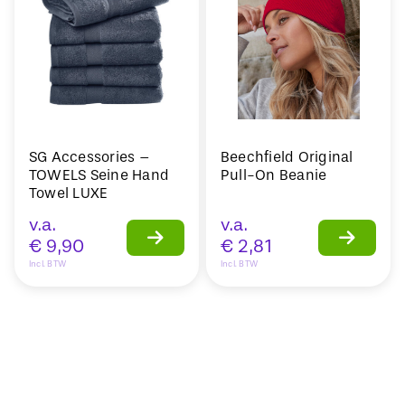
SG Accessories –
Beechfield Original
TOWELS Seine Hand
Pull-On Beanie
Towel LUXE
v.a.
v.a.
€
9,90
€
2,81
Incl. BTW
Incl. BTW