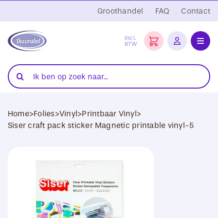
Ga
Groothandel
FAQ
Contact
naar
inhoud
Incl.
BTW
Toggl
Navig
Folies
Zoeken
naar:
Snijplotters
Home
>
Folies
>
Vinyl
>
Printbaar Vinyl
>
Transferpersen
Siser craft pack sticker Magnetic printable vinyl-5
Sublimatie
Blanco Textiel
Hobby Artikelen
DTF Transfers