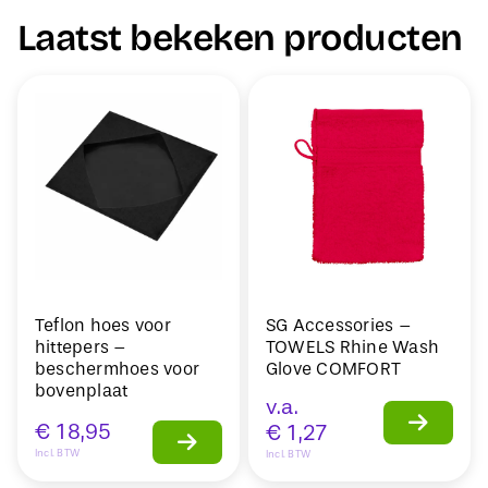
Laatst bekeken producten
Teflon hoes voor
SG Accessories –
hittepers –
TOWELS Rhine Wash
beschermhoes voor
Glove COMFORT
bovenplaat
v.a.
€
18,95
€
1,27
Incl. BTW
Incl. BTW