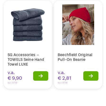
SG Accessories –
Beechfield Original
TOWELS Seine Hand
Pull-On Beanie
Towel LUXE
v.a.
v.a.
€
9,90
€
2,81
Incl. BTW
Incl. BTW