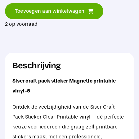
craft
Toevoegen aan winkelwagen
pack
2 op voorraad
sticker
Magnetic
printable
vinyl-
Beschrijving
5
aantal
Siser craft pack sticker Magnetic printable
vinyl-5
Ontdek de veelzijdigheid van de Siser Craft
Pack Sticker Clear Printable vinyl – dé perfecte
keuze voor iedereen die graag zelf printbare
stickers maakt met een professionele,