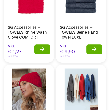
SG Accessories –
SG Accessories –
TOWELS Rhine Wash
TOWELS Seine Hand
Glove COMFORT
Towel LUXE
v.a.
v.a.
€
1,27
€
9,90
Incl. BTW
Incl. BTW