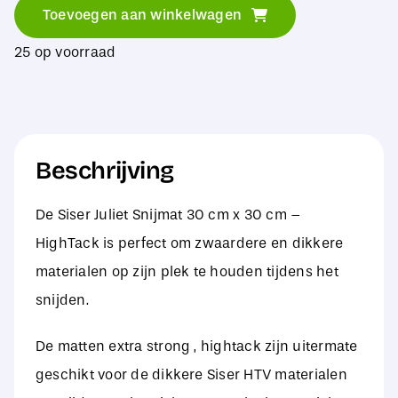
Juliet
Toevoegen aan winkelwagen
Snijmat
25 op voorraad
30
cm
x
30
Beschrijving
cm
-
De Siser Juliet Snijmat 30 cm x 30 cm –
HighTack
HighTack is perfect om zwaardere en dikkere
aantal
materialen op zijn plek te houden tijdens het
snijden.
De matten extra strong , hightack zijn uitermate
geschikt voor de dikkere Siser HTV materialen