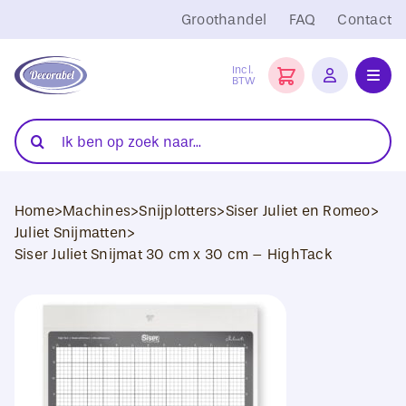
Ga
Groothandel
FAQ
Contact
naar
inhoud
Incl.
BTW
Toggl
Navig
Folies
Zoeken
naar:
Snijplotters
Home
>
Machines
>
Snijplotters
>
Siser Juliet en Romeo
>
Transferpersen
Juliet Snijmatten
>
Siser Juliet Snijmat 30 cm x 30 cm – HighTack
Sublimatie
Blanco Textiel
Hobby Artikelen
DTF Transfers