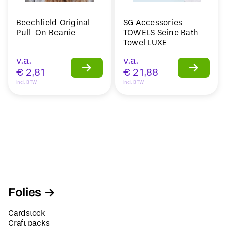
Beechfield Original
SG Accessories –
Pull-On Beanie
TOWELS Seine Bath
Towel LUXE
v.a.
v.a.
€
2,81
€
21,88
Incl. BTW
Incl. BTW
Folies
Cardstock
Craft packs