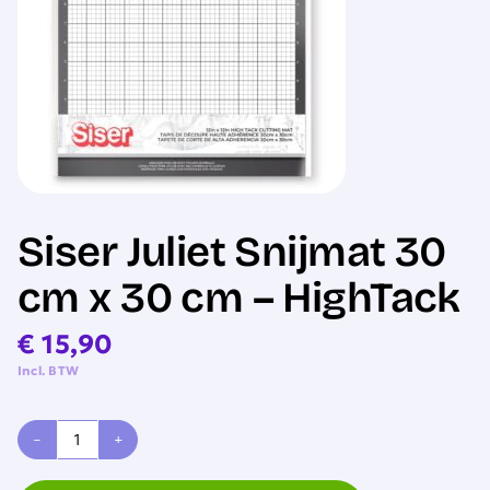
Sale
Siser Juliet Snijmat 30
cm x 30 cm – HighTack
€
15,90
Incl. BTW
Siser