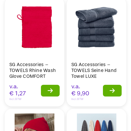
SG Accessories –
SG Accessories –
TOWELS Rhine Wash
TOWELS Seine Hand
Glove COMFORT
Towel LUXE
v.a.
v.a.
€
1,27
€
9,90
Incl. BTW
Incl. BTW