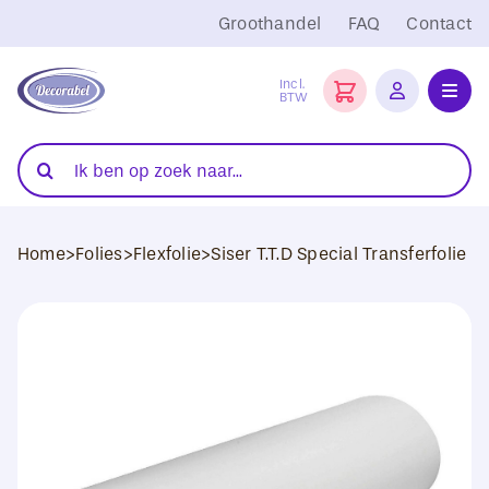
Ga
Groothandel
FAQ
Contact
naar
inhoud
Incl.
BTW
Toggl
Navig
Folies
Zoeken
naar:
Snijplotters
Home
>
Folies
>
Flexfolie
>
Siser T.T.D Special Transferfolie
Transferpersen
Sublimatie
Blanco Textiel
Hobby Artikelen
DTF Transfers