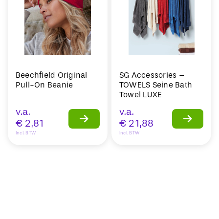
Beechfield Original
SG Accessories –
Pull-On Beanie
TOWELS Seine Bath
Towel LUXE
v.a.
v.a.
€
2,81
€
21,88
Incl. BTW
Incl. BTW