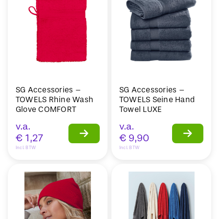
SG Accessories –
SG Accessories –
TOWELS Rhine Wash
TOWELS Seine Hand
Glove COMFORT
Towel LUXE
v.a.
v.a.
€
1,27
€
9,90
Incl. BTW
Incl. BTW