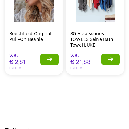
Beechfield Original
SG Accessories –
Pull-On Beanie
TOWELS Seine Bath
Towel LUXE
v.a.
v.a.
€
2,81
€
21,88
Incl. BTW
Incl. BTW