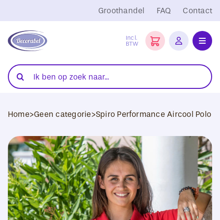
Ga
Groothandel
FAQ
Contact
naar
inhoud
Incl.
BTW
Toggl
Navig
Folies
Zoeken
naar:
Snijplotters
Home
>
Geen categorie
>
Spiro Performance Aircool Polo
Transferpersen
Sublimatie
Blanco Textiel
Hobby Artikelen
DTF Transfers