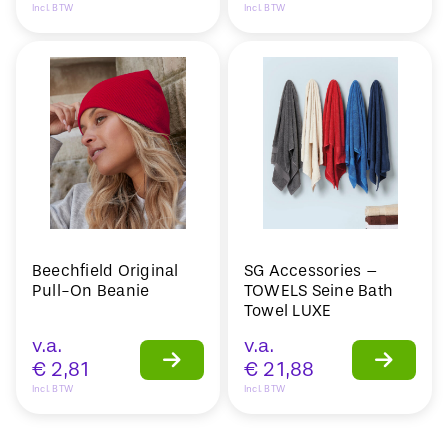
Incl. BTW
Incl. BTW
Beechfield Original
SG Accessories –
Pull-On Beanie
TOWELS Seine Bath
Towel LUXE
v.a.
v.a.
€
2,81
€
21,88
Incl. BTW
Incl. BTW