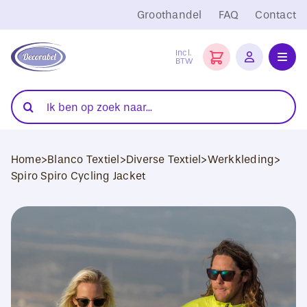
Ga
Groothandel
FAQ
Contact
naar
inhoud
Incl.
BTW
Toggl
Navig
Folies
Zoeken
naar:
Snijplotters
Home
>
Blanco Textiel
>
Diverse Textiel
>
Werkkleding
>
Transferpersen
Spiro Spiro Cycling Jacket
Sublimatie
Blanco Textiel
Hobby Artikelen
DTF Transfers