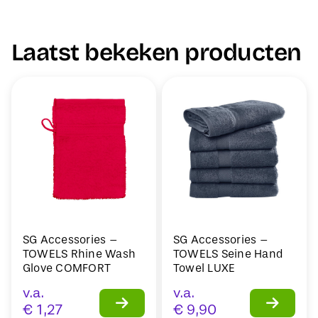
Laatst bekeken producten
SG Accessories –
SG Accessories –
TOWELS Rhine Wash
TOWELS Seine Hand
Glove COMFORT
Towel LUXE
v.a.
v.a.
€
1,27
€
9,90