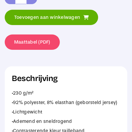
Spiro
Women's
Toevoegen aan winkelwagen
Fitness
Trousers
aantal
Maattabel (PDF)
Beschrijving
·230 g/m²
·92% polyester, 8% elasthan (geborsteld jersey)
·Lichtgewicht
·Ademend en sneldrogend
·Contrasterende kleur tailleband