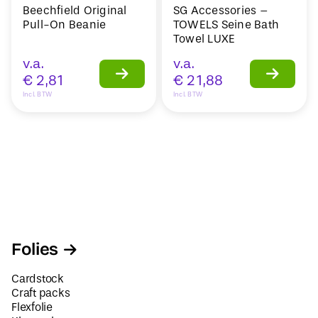
Beechfield Original
SG Accessories –
Pull-On Beanie
TOWELS Seine Bath
Towel LUXE
v.a.
v.a.
€
2,81
€
21,88
Incl. BTW
Incl. BTW
Folies
Cardstock
Craft packs
Flexfolie