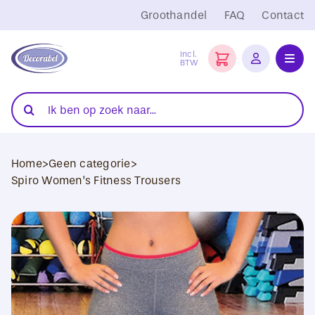
Ga
Groothandel
FAQ
Contact
naar
inhoud
Incl.
BTW
Toggl
Navig
Folies
Zoeken
naar:
Snijplotters
Home
>
Geen categorie
>
Transferpersen
Spiro Women’s Fitness Trousers
Sublimatie
Blanco Textiel
Hobby Artikelen
DTF Transfers