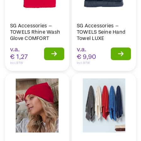
SG Accessories –
SG Accessories –
TOWELS Rhine Wash
TOWELS Seine Hand
Glove COMFORT
Towel LUXE
v.a.
v.a.
€
1,27
€
9,90
Incl. BTW
Incl. BTW