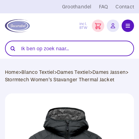
Ga
Groothandel
FAQ
Contact
naar
inhoud
Incl.
BTW
Toggl
Navig
Folies
Zoeken
naar:
Snijplotters
Home
>
Blanco Textiel
>
Dames Textiel
>
Dames Jassen
>
Transferpersen
Stormtech Women’s Stavanger Thermal Jacket
Sublimatie
Blanco Textiel
Hobby Artikelen
DTF Transfers