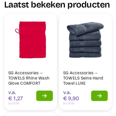
Laatst bekeken producten
SG Accessories –
SG Accessories –
TOWELS Rhine Wash
TOWELS Seine Hand
Glove COMFORT
Towel LUXE
v.a.
v.a.
€
1,27
€
9,90
Incl. BTW
Incl. BTW