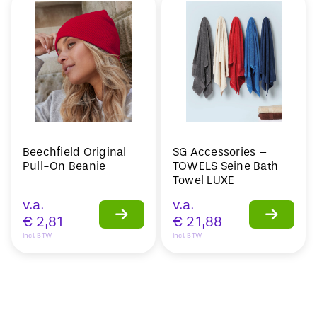
Beechfield Original
SG Accessories –
Pull-On Beanie
TOWELS Seine Bath
Towel LUXE
v.a.
v.a.
€
2,81
€
21,88
Incl. BTW
Incl. BTW