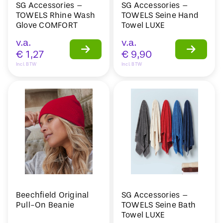
SG Accessories –
SG Accessories –
TOWELS Rhine Wash
TOWELS Seine Hand
Glove COMFORT
Towel LUXE
v.a.
v.a.
€
1,27
€
9,90
Incl. BTW
Incl. BTW
Beechfield Original
SG Accessories –
Pull-On Beanie
TOWELS Seine Bath
Towel LUXE