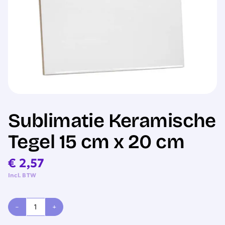
Sale
Sublimatie Keramische
Tegel 15 cm x 20 cm
€
2,57
Incl. BTW
Sublimatie