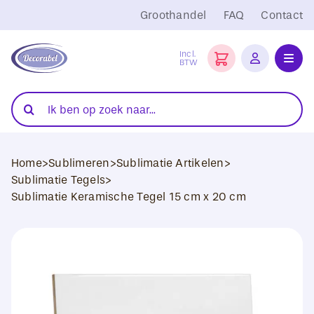
Ga
Groothandel
FAQ
Contact
naar
inhoud
Incl.
BTW
Toggl
Navig
Folies
Zoeken
naar:
Snijplotters
Home
>
Sublimeren
>
Sublimatie Artikelen
>
Transferpersen
Sublimatie Tegels
>
Sublimatie Keramische Tegel 15 cm x 20 cm
Sublimatie
Blanco Textiel
Hobby Artikelen
DTF Transfers