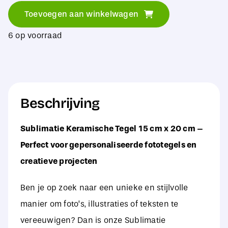
Keramische
Toevoegen aan winkelwagen
Tegel
6 op voorraad
15
cm
x
20
Beschrijving
cm
aantal
Sublimatie Keramische Tegel 15 cm x 20 cm –
Perfect voor gepersonaliseerde fototegels en
creatieve projecten
Ben je op zoek naar een unieke en stijlvolle
manier om foto’s, illustraties of teksten te
vereeuwigen? Dan is onze Sublimatie