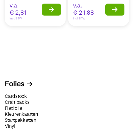
v.a.
v.a.
€
2,81
€
21,88
Incl. BTW
Incl. BTW
Folies
Cardstock
Craft packs
Flexfolie
Kleurenkaarten
Startpakketten
Vinyl