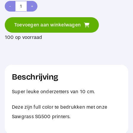
Sublimatie
Rubber
Toevoegen aan winkelwagen
Onderzetter
100 op voorraad
Zwart
Vierkant
10
cm
Beschrijving
x
10
Super leuke onderzetters van 10 cm.
cm
aantal
Deze zijn full color te bedrukken met onze
Sawgrass SG500 printers.