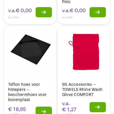
Polo
v.a.
€
0,00
v.a.
€
0,00
Incl. BTW
Incl. BTW
Teflon hoes voor
SG Accessories –
hittepers –
TOWELS Rhine Wash
beschermhoes voor
Glove COMFORT
bovenplaat
v.a.
€
18,95
€
1,27