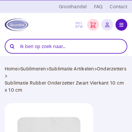
Ga
Groothandel
FAQ
Contact
naar
inhoud
Incl.
BTW
Toggl
Navig
Folies
Zoeken
naar:
Snijplotters
Home
>
Sublimeren
>
Sublimatie Artikelen
>
Onderzetters
Transferpersen
>
Sublimatie Rubber Onderzetter Zwart Vierkant 10 cm
Sublimatie
x 10 cm
Blanco Textiel
Hobby Artikelen
DTF Transfers