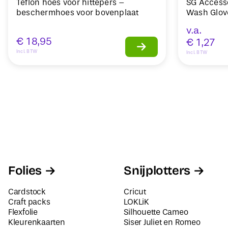
Teflon hoes voor hittepers –
SG Access
beschermhoes voor bovenplaat
Wash Glo
v.a.
€
18,95
€
1,27
Incl. BTW
Incl. BTW
Folies
Snijplotters
Cardstock
Cricut
Craft packs
LOKLiK
Flexfolie
Silhouette Cameo
Kleurenkaarten
Siser Juliet en Romeo