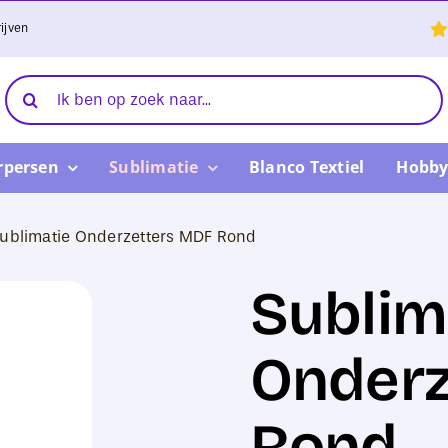
ijven
Zoeken
naar:
rpersen
Sublimatie
Blanco Textiel
Hobby
ublimatie Onderzetters MDF Rond
Sublim
Onderz
Rond