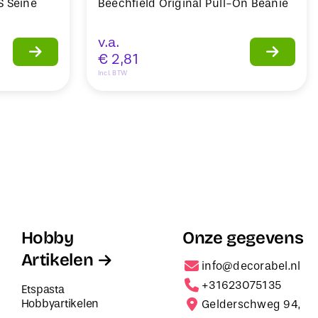
S Seine
Beechfield Original Pull-On Beanie
v.a.
€
2,81
Incl. BTW
Hobby
Onze gegevens
Artikelen
info@decorabel.nl
+31623075135
Etspasta
Hobbyartikelen
Gelderschweg 94,