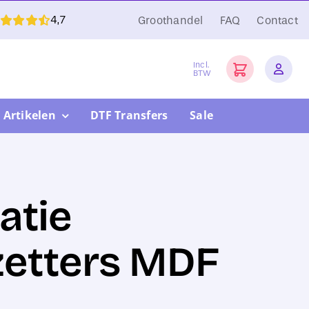
4,7
Groothandel
FAQ
Contact
Incl.
BTW
 Artikelen
DTF Transfers
Sale
atie
etters MDF