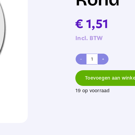
€
1,51
Incl. BTW
Sublimatie
Onderzetters
Toevoegen aan wink
MDF
19 op voorraad
Rond
aantal