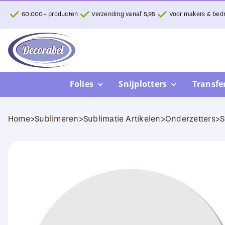
Ga
60.000+ producten
Verzending vanaf 5,95
Voor makers & bedr
naar
inhoud
Folies
Snijplotters
Transfe
Home
>
Sublimeren
>
Sublimatie Artikelen
>
Onderzetters
>
S