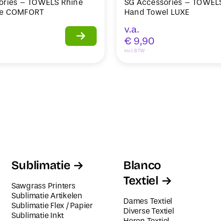
ories – TOWELS Rhine
SG Accessories – TOWEL
ve COMFORT
Hand Towel LUXE
v.a.
€
9,90
Incl. BTW
Sublimatie
Blanco
Textiel
Sawgrass Printers
Sublimatie Artikelen
Dames Textiel
Sublimatie Flex / Papier
Diverse Textiel
Sublimatie Inkt
Heren Textiel