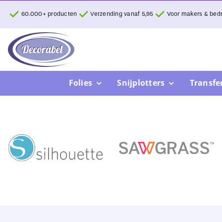
Ga
60.000+ producten
Verzending vanaf 5,95
Voor makers & bedr
naar
inhoud
Folies
Snijplotters
Transfe