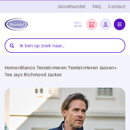
Ga
Groothandel
FAQ
Contact
naar
inhoud
Incl.
BTW
Toggl
Navig
Folies
Zoeken
naar:
Snijplotters
Home
>
Blanco Textiel
>
Heren Textiel
>
Heren Jassen
>
Transferpersen
Tee Jays Richmond Jacket
Sublimatie
Blanco Textiel
Hobby Artikelen
DTF Transfers