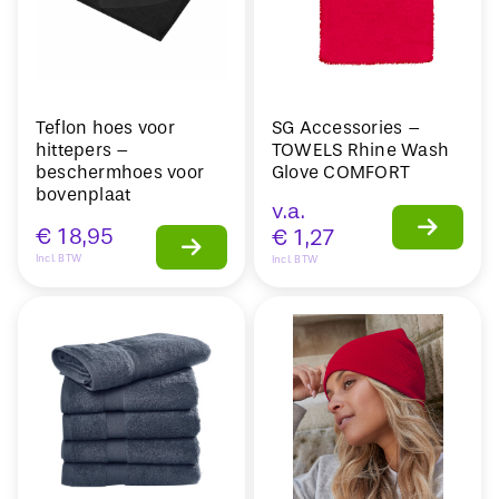
Teflon hoes voor
SG Accessories –
hittepers –
TOWELS Rhine Wash
beschermhoes voor
Glove COMFORT
bovenplaat
v.a.
€
18,95
€
1,27
Incl. BTW
Incl. BTW