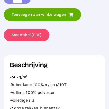
Tee
Jays
Toevoegen aan winkelwagen
Richmond
Jacket
aantal
Maattabel (PDF)
Beschrijving
·245 g/m²
·Buitenkant: 100% nylon (310T)
·Vulling: 100% polyester
·Volledige rits
·2 grote zakken, binnenzak