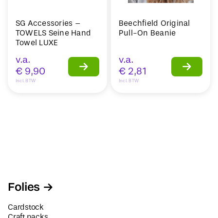
SG Accessories –
Beechfield Original
TOWELS Seine Hand
Pull-On Beanie
Towel LUXE
v.a.
v.a.
€
9,90
€
2,81
Incl. BTW
Incl. BTW
Folies
Cardstock
Craft packs