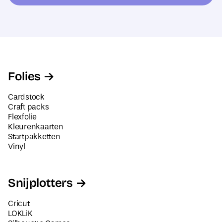
e
s
s
N
*
a
a
m
Folies
Cardstock
Craft packs
Flexfolie
Kleurenkaarten
Startpakketten
Vinyl
Snijplotters
Cricut
LOKLiK
Silhouette Cameo
Siser Juliet en Romeo