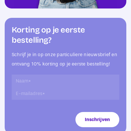
Korting op je eerste
bestelling?
Schrijf je in op onze particuliere nieuwsbrief en
ontvang 10% korting op je eerste bestelling!
*
N
E
a
E
-
a
-
m
m
m
a
*
a
i
i
l
Inschrijven
l
a
a
d
d
r
r
e