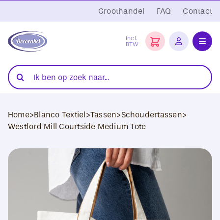
Ga
Groothandel
FAQ
Contact
naar
inhoud
Incl.
BTW
Toggl
Navig
Folies
Zoeken
naar:
Snijplotters
Home
>
Blanco Textiel
>
Tassen
>
Schoudertassen
>
Transferpersen
Westford Mill Courtside Medium Tote
Sublimatie
Blanco Textiel
Hobby Artikelen
DTF Transfers