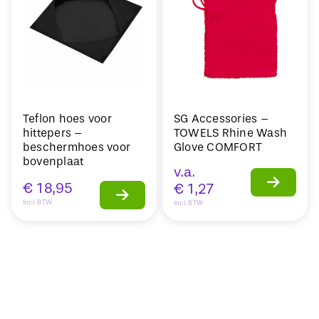
Teflon hoes voor
SG Accessories –
hittepers –
TOWELS Rhine Wash
beschermhoes voor
Glove COMFORT
bovenplaat
v.a.
€
18,95
€
1,27
Incl. BTW
Incl. BTW