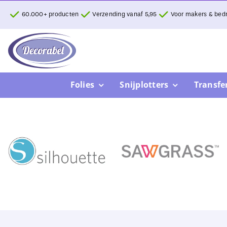
Ga
60.000+ producten
Verzending vanaf 5,95
Voor makers & bedr
naar
inhoud
Folies
Snijplotters
Transfe