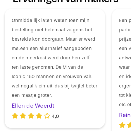
Onmiddellijk laten weten toen mijn
Een p
bestelling niet helemaal volgens het
parti
bestelde kon doorgaan. Maar er werd
prijz
meteen een alternatief aangeboden
een vr
en de meerkost werd door hen zelf
antwo
ten laste genomen. De M van de
waar 
Iconic 150 mannen en vrouwen valt
en id
wel nogal klein uit, dus bij twijfel beter
ergen
een maatje groter.
tot k
etc e
Ellen de Weerdt
Rein
4,0