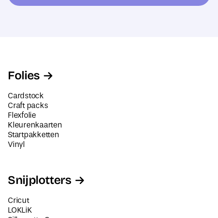
e
l
s
a
*
d
r
e
Folies
s
Cardstock
Craft packs
Flexfolie
Kleurenkaarten
Startpakketten
Vinyl
Snijplotters
Cricut
LOKLiK
Silhouette Cameo
Siser Juliet en Romeo