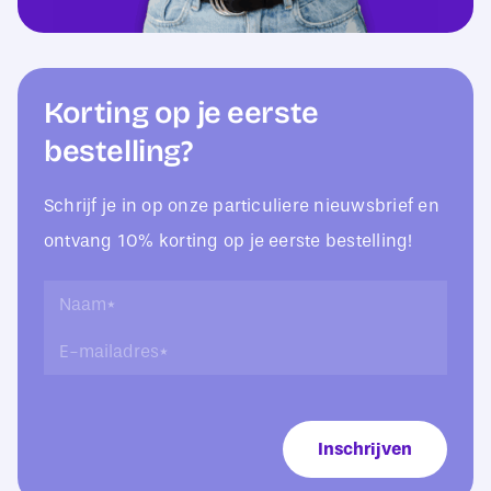
Korting op je eerste
bestelling?
Schrijf je in op onze particuliere nieuwsbrief en
ontvang 10% korting op je eerste bestelling!
N
N
a
a
E
a
a
-
m
m
m
*
*
a
*
i
E
Inschrijven
l
-
a
m
d
a
r
i