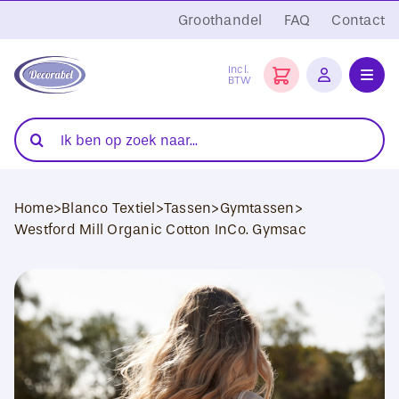
Ga
Groothandel
FAQ
Contact
naar
inhoud
Incl.
BTW
Toggl
Navig
Folies
Zoeken
naar:
Snijplotters
Home
>
Blanco Textiel
>
Tassen
>
Gymtassen
>
Transferpersen
Westford Mill Organic Cotton InCo. Gymsac
Sublimatie
Blanco Textiel
Hobby Artikelen
DTF Transfers