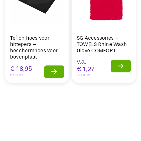
Teflon hoes voor
SG Accessories –
hittepers –
TOWELS Rhine Wash
beschermhoes voor
Glove COMFORT
bovenplaat
v.a.
€
18,95
€
1,27
Incl. BTW
Incl. BTW