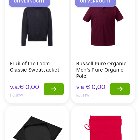
UITVERKOCHT
UITVERKOCHT
Fruit of the Loom
Russell Pure Organic
Classic Sweat Jacket
Men’s Pure Organic
Polo
v.a.
€
0,00
v.a.
€
0,00
Incl. BTW
Incl. BTW